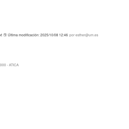
xt
Última modificación:
2025/10/08 12:46
por esther@um.es
3000 - ATICA