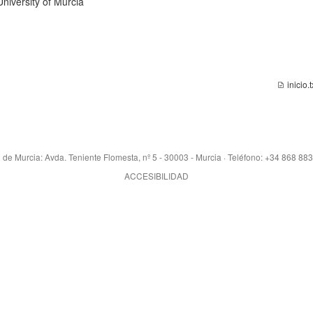
niversity of Murcia
inicio.t
 de Murcia: Avda. Teniente Flomesta, nº 5 - 30003 - Murcia · Teléfono: +34 868 88
ACCESIBILIDAD