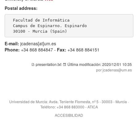
Postal address:
  Facultad de Informática 

  Campus de Espinarno. Espinardo

  30100 - Murcia (Spain)
E-mail:
jcadenas[at]um.es
Phone:
+34 868 884847 -
Fax:
+34 868 884151
presentation.txt
Última modificación:
2020/12/01 10:35
por jcadenas@um.es
Universidad de Murcia: Avda. Teniente Flomesta, nº 5 - 30003 - Murcia ·
Teléfono: +34 868 883000 - ATICA
ACCESIBILIDAD