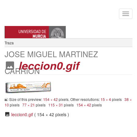
Traza
JOSE MIGUEL MARTINEZ
leccion0.gif
CARRION
Size of this preview:
154 × 42
pixels. Other resolutions:
15 × 4
pixels
38 ×
10
pixels
77 × 21
pixels
115 × 31
pixels
154 × 42
pixels
leccion0.gif
( 154 × 42 pixels )