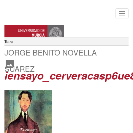
Traza
JORGE BENITO NOVELLA
SUAREZ
iensayo_cerveracasp6ue8