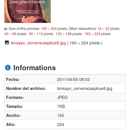
Size of this preview:
160 × 224
pixels. Other resolutions:
16 × 22
pixels
40 × 56
pixels
80 × 112
pixels
120 × 168
pixels
160 × 224
pixels
iensayo_cerveracasp6ue8.jpg
( 160 × 224 pixels )
Informations
Fecha:
2011/04/05 08:03
Nombre del archivo:
iensayo_cerveracasp6ue8.jpg
Formato:
JPEG
Tamaño:
7KB
Ancho:
160
Alto:
224