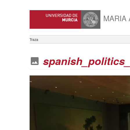
MARIA 
Traza
spanish_politics_