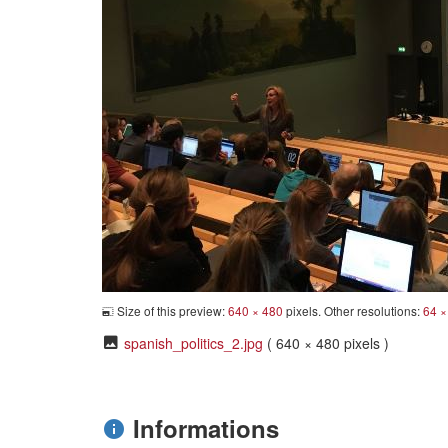
Size of this preview:
640 × 480
pixels. Other resolutions:
64 ×
spanish_politics_2.jpg
( 640 × 480 pixels )
Informations