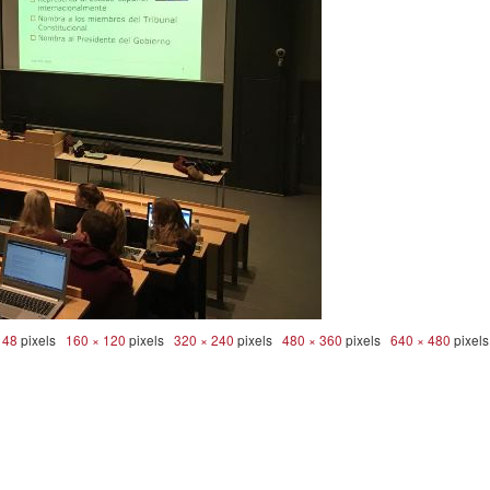
 48
pixels
160 × 120
pixels
320 × 240
pixels
480 × 360
pixels
640 × 480
pixel