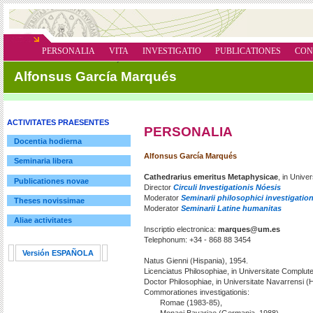
PERSONALIA
VITA
INVESTIGATIO
PUBLICATIONES
CON
´
Alfonsus García Marqués
ACTIVITATES PRAESENTES
PERSONALIA
Docentia hodierna
Alfonsus García Marqués
Seminaria libera
Cathedrarius emeritus Metaphysicae
, in Unive
Publicationes novae
Director
Circuli Investigationis Nóesis
Moderator
Seminarii philosophici investigation
Theses novissimae
Moderator
Seminarii Latine humanitas
Aliae activitates
Inscriptio electronica:
marques@um.es
Telephonum: +34 - 868 88 3454
Versión ESPAÑOLA
Natus Gienni (Hispania), 1954.
Licenciatus Philosophiae, in Universitate Compluten
Doctor Philosophiae, in Universitate Navarrensi (
Commorationes investigationis:
Romae (1983-85),
Monaci Bavariae (Germania, 1988),