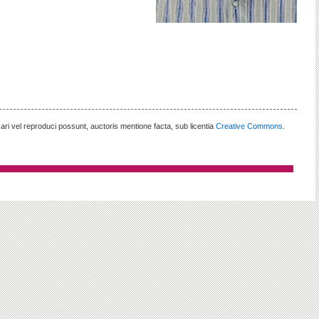
cari vel reproduci possunt, auctoris mentione facta, sub licentia
Creative Commons
.