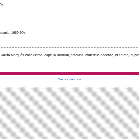
0),
rmania, 1989-90).
rcía Marqués edita (libros, capitula librorum, articulos, materialia docentia, et cetera) dupli
Omnes claudere