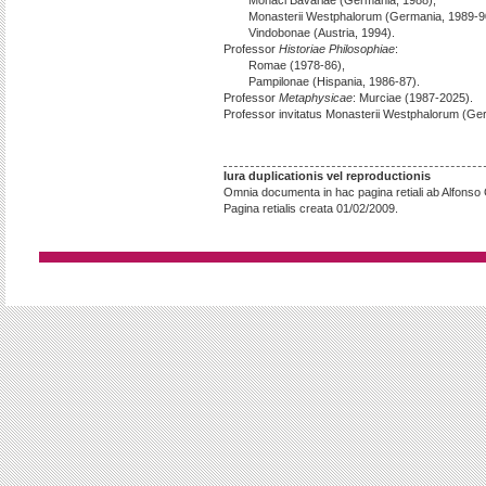
Monasterii Westphalorum (Germania, 1989-9
Vindobonae (Austria, 1994).
Professor
Historiae Philosophiae
:
Romae (1978-86),
Pampilonae (Hispania, 1986-87).
Professor
Metaphysicae
: Murciae (1987-2025).
Professor invitatus Monasterii Westphalorum (Ge
Iura duplicationis vel reproductionis
Omnia documenta in hac pagina retiali ab Alfonso Ga
Pagina retialis creata 01/02/2009.