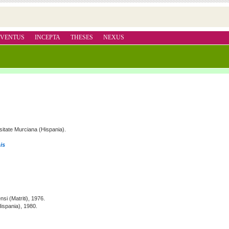
VENTUS
INCEPTA
THESES
NEXUS
rsitate Murciana (Hispania).
is
si (Matriti), 1976.
Hispania), 1980.