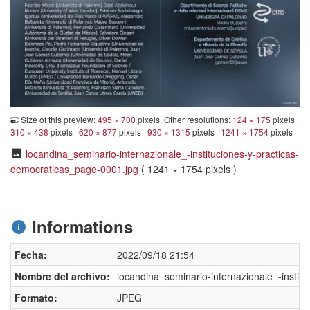
Size of this preview:
495 × 700
pixels. Other resolutions:
124 × 175
pixels
310 × 438
pixels
620 × 877
pixels
930 × 1315
pixels
1241 × 1754
pixels
locandina_seminario-internazionale_-instituciones-y-practicas-
democraticas_page-0001.jpg
( 1241 × 1754 pixels )
Informations
Fecha:
2022/09/18 21:54
Nombre del archivo:
locandina_seminario-internazionale_-instit
Formato:
JPEG