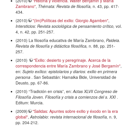
(2010)
"Historia y violencia. Walter Benjamin y María
Zambrano"
,
Thémata: Revista de filosofía,
n. 43, pp. 417-
434.
(2010)
"(Im)Políticas del exilio: Giorgio Agamben"
,
Intersticios: Revista sociológica de pensamiento crítico,
vol.
4, n. 42, pp. 251-257.
(2010) La filosofía educativa de María Zambrano,
Paideia.
Revista de filosofía y didáctica filosófica,
n. 88, pp. 251-
257.
(2010)
"Exilio: desierto y peregrinaje. Acerca de la
correspondencia entre María Zambrano y José Bergamín"
,
en:
Sujeto exílico: epistolarios y diarios: exilio en primera
persona
. San Sebastián: Hamaika Bide, Universidad de
Deusto, pp. 67-86.
(2010) “Tradición en crisis”, en:
Actas XLVII Congreso de
Filosofía Joven. Filosofía y crisis a comienzos del s. XXI
.
Editum: Murcia.
(2009)
"Salidas: Apuntes sobre exilio y éxodo en la era
global"
,
Astrolabio: revista internacional de filosofía,
n. 9,
pp. 204-212.