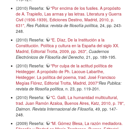
(2010) Reseña:
"Por encima de los fusiles. A propósito
de A. Trapiello, Las armas y las letras. Literatura y Guerra
Civil (1936-1939), Ediciones Destino, Madrid, 2010, p.
631",
Res Publica: revista de filosofía política,
24, pp. 243-
248.
(2010) Reseña:
"E. Díaz, De la Institución a la
Constitución. Política y cultura en la España del siglo XX.
Madrid, Editorial Trotta, 2009, pp. 263",
Cuadernos
Electrónicos de Filosofía del Derecho,
21, pp. 189-195.
(2010) Reseña:
"Por culpa de la actitud política de
Heidegger. A propósito de Ph. Lacoue-Labarthe,
Heidegger. La política del poema, trad. José Francisco
Megías Flórez, Editorial Trotta, Madrid, 2007"
Res Publica:
revista de filosofía política
, n. 23, pp. 119-201.
(2010) Reseña:
"C. Galli, La humanidad multicultural,
trad. Juan Ramón Azaloa, Buenos Aires, Katz, 2010, p. 78",
Daimon. Revista Internacional de Filosofía,
49, pp. 147-
248.
(2009) Reseña:
"M. Gómez Blesa, La razón mediadora.