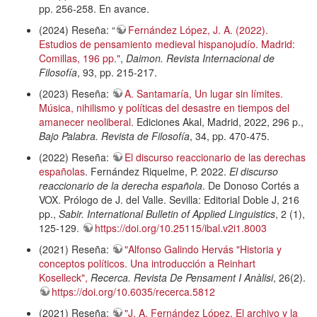
pp. 256-258. En avance.
(2024) Reseña: “
Fernández López, J. A. (2022).
Estudios de pensamiento medieval hispanojudío. Madrid:
Comillas, 196 pp."
,
Daimon. Revista Internacional de
Filosofía
, 93, pp. 215-217.
(2023) Reseña:
A. Santamaría, Un lugar sin límites.
Música, nihilismo y políticas del desastre en tiempos del
amanecer neoliberal.
Ediciones Akal, Madrid, 2022, 296 p.,
Bajo Palabra. Revista de Filosofía
, 34, pp. 470-475.
(2022) Reseña:
El discurso reaccionario de las derechas
españolas
. Fernández Riquelme, P. 2022.
El discurso
reaccionario de la derecha española
. De Donoso Cortés a
VOX. Prólogo de J. del Valle. Sevilla: Editorial Doble J, 216
pp.,
Sabir. International Bulletin of Applied Linguistics
, 2 (1),
125-129.
https://doi.org/10.25115/ibal.v2i1.8003
(2021) Reseña:
"Alfonso Galindo Hervás "Historia y
conceptos políticos. Una introducción a Reinhart
Koselleck",
Recerca. Revista De Pensament I Anàlisi
, 26(2).
https://doi.org/10.6035/recerca.5812
(2021) Reseña:
"J. A. Fernández López, El archivo y la