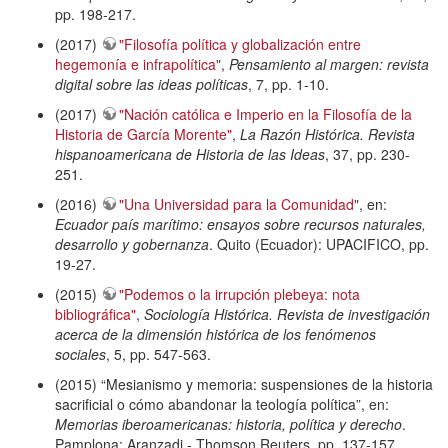
pp. 198-217.
(2017)
"Filosofía política y globalización entre
hegemonía e infrapolítica"
,
Pensamiento al margen: revista
digital sobre las ideas políticas
, 7, pp. 1-10.
(2017)
"Nación católica e Imperio en la Filosofía de la
Historia de García Morente"
,
La Razón Histórica. Revista
hispanoamericana de Historia de las Ideas
, 37, pp. 230-
251.
(2016)
"Una Universidad para la Comunidad"
, en:
Ecuador país marítimo: ensayos sobre recursos naturales,
desarrollo y gobernanza
. Quito (Ecuador): UPACIFICO, pp.
19-27.
(2015)
"Podemos o la irrupción plebeya: nota
bibliográfica"
,
Sociología Histórica. Revista de investigación
acerca de la dimensión histórica de los fenómenos
sociales
, 5, pp. 547-563.
(2015) “Mesianismo y memoria: suspensiones de la historia
sacrificial o cómo abandonar la teología política”, en:
Memorias iberoamericanas: historia, política y derecho
.
Pamplona: Aranzadi - Thomson Reuters, pp. 137-157.