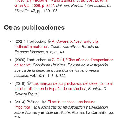
Filosofía y Piedad en María Zambrano. Burgos, Editorial
Gran Vía, 2008, p. 350",
Daimon. Revista Internacional de
Filosofía,
47, pp. 189-195.
Otras publicaciones
(2021) Traducción:
A. Cavarero, "Leonardo y la
inclinación materna"
.
Contra-narrativas. Revista de
Estudios Visuales
, n. 2, 32-40.
(2020) Traducción:
C. Galli, "Cien años de Tempestades
de acero"
.
Sociología Histórica. Revista de investigación
acerca de la dimensión histórica de los fenómenos
sociales
, vol. 10, n. 1, 318-322.
(2018)
"Las marcas de los pinchazos: del desencanto al
neoliberalismo en la España de provincias"
,
Frontera D.
Revista Digital
.
(2014) Prólogo:
"El exilio morisco: una lectura
impolítica"
, a:
II Jornadas de Investigación y Divulgación
sobre Abarán y el Valle de Ricote
. Abarán: La Carrahila, pp.
7-9.