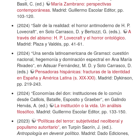
Basili, C. (ed.)
María Zambrano: perspectivas
contemporáneas
. Madrid: Guillermo Escolar Editor, pp.
103-120.
(2024) “Salir de la realidad: el horror antimoderno de H. P.
Lovecraft”, en Soto Carrasco, D. y Bertozzi, G. (eds.).
A
través del abismo: H. P. Lovecraft y el horror ontológico
.
Madrid: Plaza y Valdés, pp. 41-61.
(2024) “Una senda latinoamericana de Gramsci: cuestión
nacional, hegemonía y dominación espectral en Ana María
Rivadeo”, en Adsuar Fernández, M. D. y Soto Carrasco, D.
(eds.)
Pensadoras hispánicas: fracturas de la identidad
en España y América Latina (s. XIX-XXI)
. Madrid: Dykinson,
pp. 219-243.
(2024) “Economías del don: instituciones de lo común
desde Caillois, Bataille, Esposito y Graeber”, en Galindo
Hervás, A. (ed.)
La institución o la vida. Un análisis
filosófico
. Madrid: Guillermo Escolar Editor, pp. 133-150.
(2023)
“Políticas del terror: subjetividad neoliberal y
populismo autoritario”
, en Turpín Saorín, J. (ed.).
Antropología en devenir político.
Madrid: Dado Ediciones,