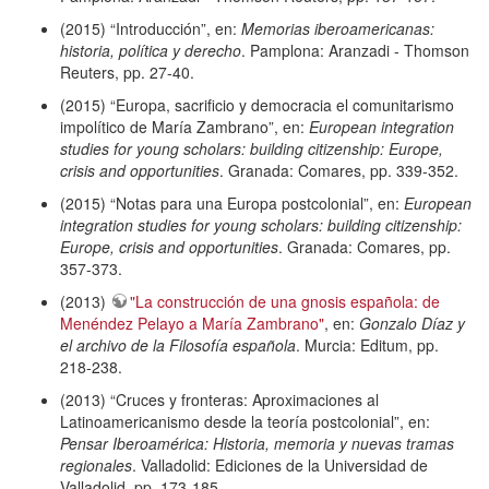
(2015) “Introducción”, en:
Memorias iberoamericanas:
historia, política y derecho
. Pamplona: Aranzadi - Thomson
Reuters, pp. 27-40.
(2015) “Europa, sacrificio y democracia el comunitarismo
impolítico de María Zambrano”, en:
European integration
studies for young scholars: building citizenship: Europe,
crisis and opportunities
. Granada: Comares, pp. 339-352.
(2015) “Notas para una Europa postcolonial”, en:
European
integration studies for young scholars: building citizenship:
Europe, crisis and opportunities
. Granada: Comares, pp.
357-373.
(2013)
"La construcción de una gnosis española: de
Menéndez Pelayo a María Zambrano"
, en:
Gonzalo Díaz y
el archivo de la Filosofía española
. Murcia: Editum, pp.
218-238.
(2013) “Cruces y fronteras: Aproximaciones al
Latinoamericanismo desde la teoría postcolonial”, en:
Pensar Iberoamérica: Historia, memoria y nuevas tramas
regionales
. Valladolid: Ediciones de la Universidad de
Valladolid, pp. 173-185.