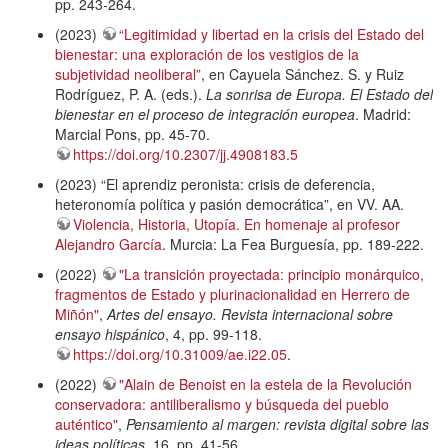
pp. 243-264.
(2023)
“Legitimidad y libertad en la crisis del Estado del
bienestar: una exploración de los vestigios de la
subjetividad neoliberal”
, en Cayuela Sánchez. S. y Ruiz
Rodríguez, P. A. (eds.).
La sonrisa de Europa. El Estado del
bienestar en el proceso de integración europea
. Madrid:
Marcial Pons, pp. 45-70.
https://doi.org/10.2307/jj.4908183.5
(2023) “El aprendiz peronista: crisis de deferencia,
heteronomía política y pasión democrática”, en VV. AA.
Violencia, Historia, Utopía. En homenaje al profesor
Alejandro García
. Murcia: La Fea Burguesía, pp. 189-222.
(2022)
"La transición proyectada: principio monárquico,
fragmentos de Estado y plurinacionalidad en Herrero de
Miñón"
,
Artes del ensayo. Revista internacional sobre
ensayo hispánico
, 4, pp. 99-118.
https://doi.org/10.31009/ae.i22.05
.
(2022)
"Alain de Benoist en la estela de la Revolución
conservadora: antiliberalismo y búsqueda del pueblo
auténtico"
,
Pensamiento al margen: revista digital sobre las
ideas políticas
, 16, pp. 41-56.