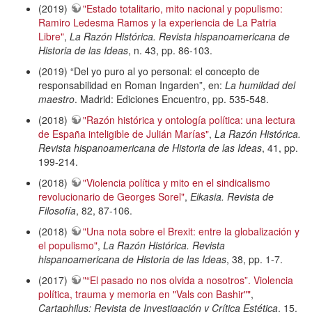
(2019)
"Estado totalitario, mito nacional y populismo:
Ramiro Ledesma Ramos y la experiencia de La Patria
Libre"
,
La Razón Histórica. Revista hispanoamericana de
Historia de las Ideas
, n. 43, pp. 86-103.
(2019) “Del yo puro al yo personal: el concepto de
responsabilidad en Roman Ingarden”, en:
La humildad del
maestro
. Madrid: Ediciones Encuentro, pp. 535-548.
(2018)
"Razón histórica y ontología política: una lectura
de España inteligible de Julián Marías"
,
La Razón Histórica.
Revista hispanoamericana de Historia de las Ideas
, 41, pp.
199-214.
(2018)
"Violencia política y mito en el sindicalismo
revolucionario de Georges Sorel"
,
Eikasia. Revista de
Filosofía
, 82, 87-106.
(2018)
"Una nota sobre el Brexit: entre la globalización y
el populismo"
,
La Razón Histórica. Revista
hispanoamericana de Historia de las Ideas
, 38, pp. 1-7.
(2017)
"“El pasado no nos olvida a nosotros”. Violencia
política, trauma y memoria en "Vals con Bashir""
,
Cartaphilus: Revista de Investigación y Crítica Estética
, 15,