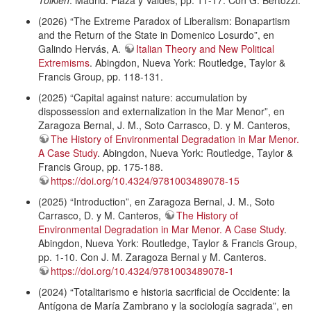
Tolkien
. Madrid: Plaza y Valdés, pp. 11-17. Con G. Bertozzi.
(2026) “The Extreme Paradox of Liberalism: Bonapartism
and the Return of the State in Domenico Losurdo”, en
Galindo Hervás, A.
Italian Theory and New Political
Extremisms
. Abingdon, Nueva York: Routledge, Taylor &
Francis Group, pp. 118-131.
(2025) “Capital against nature: accumulation by
dispossession and externalization in the Mar Menor”, en
Zaragoza Bernal, J. M., Soto Carrasco, D. y M. Canteros,
The History of Environmental Degradation in Mar Menor.
A Case Study
. Abingdon, Nueva York: Routledge, Taylor &
Francis Group, pp. 175-188.
https://doi.org/10.4324/9781003489078-15
(2025) “Introduction”, en Zaragoza Bernal, J. M., Soto
Carrasco, D. y M. Canteros,
The History of
Environmental Degradation in Mar Menor. A Case Study
.
Abingdon, Nueva York: Routledge, Taylor & Francis Group,
pp. 1-10. Con J. M. Zaragoza Bernal y M. Canteros.
https://doi.org/10.4324/9781003489078-1
(2024) “Totalitarismo e historia sacrificial de Occidente: la
Antígona de María Zambrano y la sociología sagrada”, en