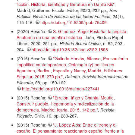
ficción. Historia, identidad y literatura en Danilo Kiš"
,
Madrid, Guillermo Escolar Editor, 2020, 232 pp.,
Res
Publica. Revista de Historia de las Ideas Políticas
, 24(1),
115-116.
https://doi.org/10.5209/rpub.75409
(2020) Reseña:
S. Giménez, Ángel Pestaña, falangista.
Anatomía de una mentira histórica
. Jaén, Piedras Papel
Libros, 2020, 251 pp.,
Historia Actual Online
, n. 52, 203-
204.
https://doi.org/10.36132/hao.v2i52.1898
(2016) Reseña:
"Galindo Hervás, Alfonso, Pensamiento
impolítico contemporáneo. Ontología (y) política en
Agamben, Badiou, Esposito y Nancy, Madrid, Ediciones
Sequitur, 2015, 270 pp.",
Daimon. Revista Internacional de
Filosofía
, 68, pp. 159-162.
http://dx.doi.org/10.6018/daimon/227441
(2015) Reseña:
"Errejón, íñigo y Chantal Mouffe,
Construir pueblo. Hegemonía y radicalización de la
democracia. Madrid: Icaria, 2015, 142 pp."
,
Revista
Pléyade
, Chile, 16, pp. 283-287.
(2015) Reseña:
"J. López Alós: Entre el trono y el
escaño. El pensamiento reaccionario español frente a la