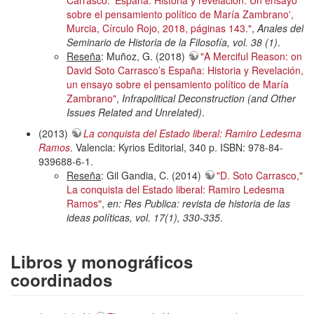
Carrasco. 'España: Historia y revelación. Un ensayo
sobre el pensamiento político de María Zambrano',
Murcia, Círculo Rojo, 2018, páginas 143."
,
Anales del
Seminario de Historia de la Filosofía, vol. 38 (1)
.
Reseña
: Muñoz, G. (2018)
"A Merciful Reason: on
David Soto Carrasco’s España: Historia y Revelación,
un ensayo sobre el pensamiento político de María
Zambrano"
,
Infrapolitical Deconstruction (and Other
Issues Related and Unrelated)
.
(2013)
La conquista del Estado liberal: Ramiro Ledesma
Ramos
. Valencia: Kyrios Editorial, 340 p. ISBN: 978-84-
939688-6-1.
Reseña
: Gil Gandia, C. (2014)
"D. Soto Carrasco,"
La conquista del Estado liberal: Ramiro Ledesma
Ramos"
,
en: Res Publica: revista de historia de las
ideas políticas, vol. 17(1), 330-335
.
Libros y monográficos
coordinados