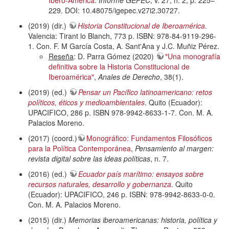
Ibero-America
.
Informe GEPEC
, v. 27, n. 2, p. 225–
229. DOI: 10.48075/igepec.v27i2.30727.
(2019) (dir.)
Historia Constitucional de Iberoamérica
.
Valencia: Tirant lo Blanch, 773 p. ISBN: 978-84-9119-296-
1. Con. F. M García Costa, A. Sant'Ana y J.C. Muñiz Pérez.
Reseña
: D. Parra Gómez (2020)
"Una monografía
definitiva sobre la Historia Constitucional de
Iberoamérica"
,
Anales de Derecho
, 38(1).
(2019) (ed.)
Pensar un Pacífico latinoamericano: retos
políticos, éticos y medioambientales
. Quito (Ecuador):
UPACIFICO, 286 p. ISBN 978-9942-8633-1-7. Con. M. A.
Palacios Moreno.
(2017) (coord.)
Monográfico: Fundamentos Filosóficos
para la Política Contemporánea
,
Pensamiento al margen:
revista digital sobre las ideas políticas
, n. 7.
(2016) (ed.)
Ecuador país marítimo: ensayos sobre
recursos naturales, desarrollo y gobernanza
. Quito
(Ecuador): UPACIFICO, 246 p. ISBN: 978-9942-8633-0-0.
Con. M. A. Palacios Moreno.
(2015) (dir.)
Memorias iberoamericanas: historia, política y