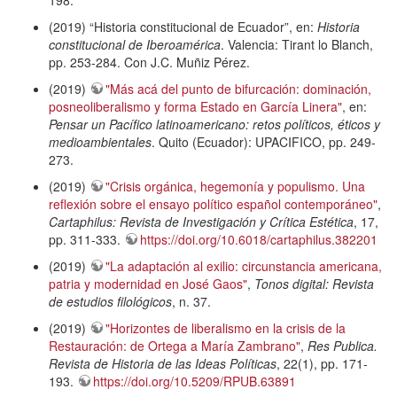
198.
(2019) “Historia constitucional de Ecuador”, en:
Historia
constitucional de Iberoamérica
. Valencia: Tirant lo Blanch,
pp. 253-284. Con J.C. Muñiz Pérez.
(2019)
"Más acá del punto de bifurcación: dominación,
posneoliberalismo y forma Estado en García Linera"
, en:
Pensar un Pacífico latinoamericano: retos políticos, éticos y
medioambientales
. Quito (Ecuador): UPACIFICO, pp. 249-
273.
(2019)
"Crisis orgánica, hegemonía y populismo. Una
reflexión sobre el ensayo político español contemporáneo"
,
Cartaphilus: Revista de Investigación y Crítica Estética
, 17,
pp. 311-333.
https://doi.org/10.6018/cartaphilus.382201
(2019)
"La adaptación al exilio: circunstancia americana,
patria y modernidad en José Gaos"
,
Tonos digital: Revista
de estudios filológicos
, n. 37.
(2019)
"Horizontes de liberalismo en la crisis de la
Restauración: de Ortega a María Zambrano"
,
Res Publica.
Revista de Historia de las Ideas Políticas
, 22(1), pp. 171-
193.
https://doi.org/10.5209/RPUB.63891