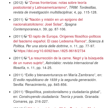
(2012)
"Zonas fronterizas: notas sobre teoría
postcolonial y Latinoamericanismo"
,
TRIM: Tordesillas,
revista de investigación multidisciplinar,
4, pp. 115-128.
(2011)
"Nación y misión en un epígono del
nacionalcatolicismo: José Solas"
,
Spagna
Contemporanea,
n. 39, pp. 87-106.
(2011)
"El rapto de Europa. Orígenes filosófico-polticos
del fascismo español. El caso Ledesma Ramos"
,
Scienza &
Politica. Per una storia delle dottrine
, n. 11, pp. 77-97.
https://doi.org/10.6092/issn.1825-9618/2734
(2011)
"La resurrección de la carne. Negri y la búsqueda
de un nuevo sujeto"
,
Astrolabio: revista internacional de
filosofía,
n. 11, pp. 14-25.
(2011) “Exilio y bienaventuranza en María Zambrano”, en:
El exilio republicano de 1939 y la segunda generación
.
Sevilla: Renacimiento, pp. 845-856.
(2011) “Biopolítica, postcolonialismo y ciudadanía global”,
en:
Construyendo ciudadanía: Teoría y praxis
. Granada:
Comares, pp. 216-227.