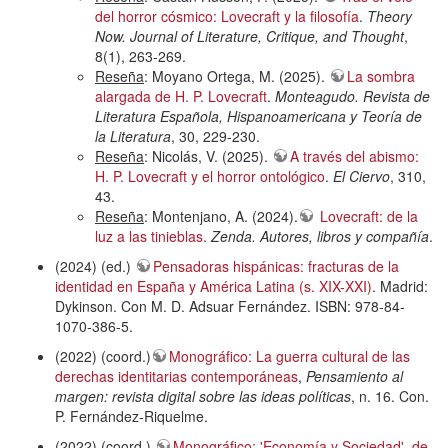
del horror cósmico: Lovecraft y la filosofía
.
Theory
Now. Journal of Literature, Critique, and Thought
,
8(1), 263-269.
Reseña
: Moyano Ortega, M. (2025).
La sombra
alargada de H. P. Lovecraft
.
Monteagudo. Revista de
Literatura Española, Hispanoamericana y Teoría de
la Literatura
, 30, 229-230.
Reseña
: Nicolás, V. (2025).
A través del abismo:
H. P. Lovecraft y el horror ontológico
.
El Ciervo
, 310,
43.
Reseña
: Montenjano, A. (2024).
Lovecraft: de la
luz a las tinieblas
.
Zenda. Autores, libros y compañía
.
(2024) (ed.)
Pensadoras hispánicas: fracturas de la
identidad en España y América Latina (s. XIX-XXI)
. Madrid:
Dykinson. Con M. D. Adsuar Fernández. ISBN: 978-84-
1070-386-5.
(2022) (coord.)
Monográfico: La guerra cultural de las
derechas identitarias contemporáneas
,
Pensamiento al
margen: revista digital sobre las ideas políticas
, n. 16. Con.
P. Fernández-Riquelme.
(2022) (coord.)
Monográfico: 'Economía y Sociedad', de