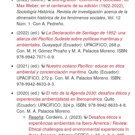
Max Weber, en el centenario de su edición (1922-2022)
,
Sociología Histórica. Revista de investigación acerca de la
dimensión histórica de los fenómenos sociales
, Vol. 12
Núm. 1. Con A. Pedreño.
(2022) (ed.)
La Declaración de Santiago de 1952: una
alianza del Pacífico Sudeste sobre políticas marítimas y
ambientales
. Guayaquil (Ecuador): UPACIFICO, 268 p.
Con. M. H. Gómez Proaño y M. A. Palacios Moreno. ISBN:
978-9942-7071-0-9.
(2021) (ed.)
Nuestro océano Pacífico: educar en ética
ambiental y concienciación marítima
. Quito (Ecuador):
UPACIFICO, 272 p. Con. M. A. Palacios Moreno. ISBN:
978-9942-8633-9-3.
(2020) (ed.)
El reto de la Agenda 2030: desafíos éticos y
experiencias ambientalistas en Iberoamérica
. Quito
(Ecuador): UPACIFICO, 324 p. ISBN: 978-9942-8633-4-8.
Con. M. A. Palacios Moreno.
Reseña
: Cordeiro, J. (2023).
Desafios éticos e
experiências ambientais na Ibero-America / Review:
Ethical challenges and environmental experiences In