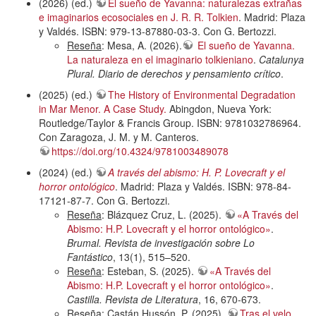
(2026) (ed.)
El sueño de Yavanna: naturalezas extrañas
e imaginarios ecosociales en J. R. R. Tolkien
. Madrid: Plaza
y Valdés. ISBN: 979-13-87880-03-3. Con G. Bertozzi.
Reseña
: Mesa, A. (2026).
El sueño de Yavanna.
La naturaleza en el imaginario tolkieniano
.
Catalunya
Plural. Diario de derechos y pensamiento crítico
.
(2025) (ed.)
The History of Environmental Degradation
in Mar Menor. A Case Study.
Abingdon, Nueva York:
Routledge/Taylor & Francis Group. ISBN: 9781032786964.
Con Zaragoza, J. M. y M. Canteros.
https://doi.org/10.4324/9781003489078
(2024) (ed.)
A través del abismo: H. P. Lovecraft y el
horror ontológico
. Madrid: Plaza y Valdés. ISBN: 978-84-
17121-87-7. Con G. Bertozzi.
Reseña
: Blázquez Cruz, L. (2025).
«A Través del
Abismo: H.P. Lovecraft y el horror ontológico»
.
Brumal. Revista de investigación sobre Lo
Fantástico
, 13(1), 515–520.
Reseña
: Esteban, S. (2025).
«A Través del
Abismo: H.P. Lovecraft y el horror ontológico»
.
Castilla. Revista de Literatura
, 16, 670-673.
Reseña
: Castán Hussón, P. (2025).
Tras el velo