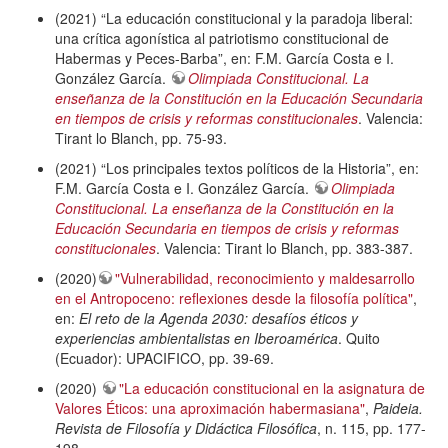
(2021) “La educación constitucional y la paradoja liberal:
una crítica agonística al patriotismo constitucional de
Habermas y Peces-Barba”, en: F.M. García Costa e I.
González García.
Olimpiada Constitucional. La
enseñanza de la Constitución en la Educación Secundaria
en tiempos de crisis y reformas constitucionales
. Valencia:
Tirant lo Blanch, pp. 75-93.
(2021) “Los principales textos políticos de la Historia”, en:
F.M. García Costa e I. González García.
Olimpiada
Constitucional. La enseñanza de la Constitución en la
Educación Secundaria en tiempos de crisis y reformas
constitucionales
. Valencia: Tirant lo Blanch, pp. 383-387.
(2020)
"Vulnerabilidad, reconocimiento y maldesarrollo
en el Antropoceno: reflexiones desde la filosofía política"
,
en:
El reto de la Agenda 2030: desafíos éticos y
experiencias ambientalistas en Iberoamérica
. Quito
(Ecuador): UPACIFICO, pp. 39-69.
(2020)
"La educación constitucional en la asignatura de
Valores Éticos: una aproximación habermasiana"
,
Paideia.
Revista de Filosofía y Didáctica Filosófica
, n. 115, pp. 177-