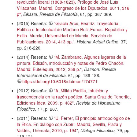
revolución liberal (1808-1823). Prólogo de José Luis
Villacañas. Madrid, Congreso de los Diputados, 2011, 316
p",
Eikasia. Revista de Filosofía
, 61, pp. 367-369.
(2015) Reseña:
"Gracia Arce, Beatriz. Trayectoria
Política e Intelectual de Mariano Ruiz-Funes: República y
Exilio. Murcia, Universidad de Murcia, Servicio de
Publicaciones, 2014, 413 pp.",
Historia Actual Online
, 37,
pp. 218-220.
(2014) Reseña:
"M. Zambrano, Algunos lugares de la
pintura. Edición, introducción y notas de Pedro Chacón.
Madrid: Eutelequia, 2012, 256 p.",
Daimon. Revista
Internacional de Filosofía,
61, pp. 186-188.
https://doi.org/10.6018/daimon/174771
(2012) Reseña:
"A. Millán Padilla, Intuición y
trascendencia en la razón poética. Santa Cruz de Tenerife,
Ediciones Idea, 2009, p. 462",
Revista de Hispanismo
Filosófico,
17, p. 267.
(2011) Reseña:
"U. Ferrer, El principio antropológico de
la Ética. En diálogo con Zubiri. Madrid, Sevilla, Plaza y
Valdés, Thémata, 2010, p. 194",
Diálogo Filosófico,
79, pp.
119-121.