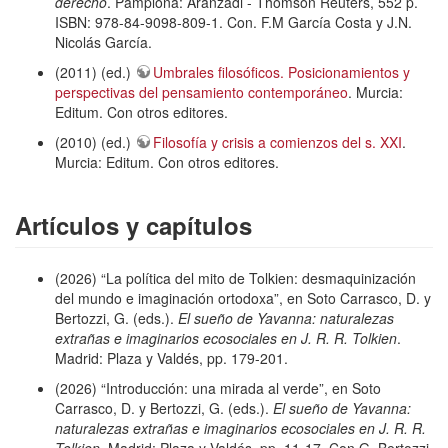
derecho
. Pamplona: Aranzadi - Thomson Reuters, 552 p.
ISBN: 978-84-9098-809-1. Con. F.M García Costa y J.N.
Nicolás García.
(2011) (ed.)
Umbrales filosóficos. Posicionamientos y
perspectivas del pensamiento contemporáneo
. Murcia:
Editum. Con otros editores.
(2010) (ed.)
Filosofía y crisis a comienzos del s. XXI
.
Murcia: Editum. Con otros editores.
Artículos y capítulos
(2026) “La política del mito de Tolkien: desmaquinización
del mundo e imaginación ortodoxa”, en Soto Carrasco, D. y
Bertozzi, G. (eds.).
El sueño de Yavanna: naturalezas
extrañas e imaginarios ecosociales en J. R. R. Tolkien
.
Madrid: Plaza y Valdés, pp. 179-201.
(2026) “Introducción: una mirada al verde”, en Soto
Carrasco, D. y Bertozzi, G. (eds.).
El sueño de Yavanna:
naturalezas extrañas e imaginarios ecosociales en J. R. R.