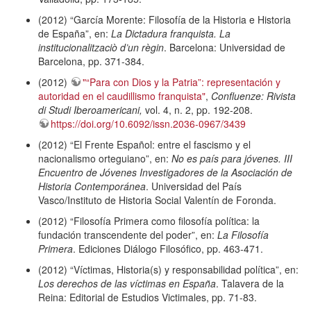
(2012) “García Morente: Filosofía de la Historia e Historia
de España”, en:
La Dictadura franquista. La
institucionalitzaciò d’un règin
. Barcelona: Universidad de
Barcelona, pp. 371-384.
(2012)
"“Para con Dios y la Patria”: representación y
autoridad en el caudillismo franquista"
,
Confluenze: Rivista
di Studi Iberoamericani,
vol. 4, n. 2, pp. 192-208.
https://doi.org/10.6092/issn.2036-0967/3439
(2012) “El Frente Español: entre el fascismo y el
nacionalismo orteguiano”, en:
No es país para jóvenes. III
Encuentro de Jóvenes Investigadores de la Asociación de
Historia Contemporánea
. Universidad del País
Vasco/Instituto de Historia Social Valentín de Foronda.
(2012) “Filosofía Primera como filosofía política: la
fundación transcendente del poder”, en:
La Filosofía
Primera
. Ediciones Diálogo Filosófico, pp. 463-471.
(2012) “Víctimas, Historia(s) y responsabilidad política”, en:
Los derechos de las víctimas en España
. Talavera de la
Reina: Editorial de Estudios Victimales, pp. 71-83.