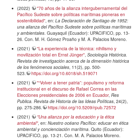
(2022)
"70 años de la alianza intergubernamental del
Pacífico Sudeste sobre políticas marítimas pioneras en
sostenibilidad"
, en:
La Declaración de Santiago de 1952:
una alianza del Pacífico Sudeste sobre políticas marítimas
y ambientales
. Guayaquil (Ecuador): UPACIFICO, pp. 13-
26. Con. M. H. Gómez Proaño y M. A. Palacios Moreno.
(2021)
"La experiencia de la técnica: nihilismo y
movilización total en Ernst Jünger"
,
Sociología Histórica.
Revista de investigación acerca de la dimensión histórica
de los fenómenos sociales
, 11(2), pp. 500-
523.
https://doi.org/10.6018/sh.519071
(2021)
"“Volver a tener patria”: populismo y reforma
institucional en el discurso de Rafael Correa en las
Elecciones presidenciales de 2006 en Ecuador
,
Res
Publica. Revista de Historia de las Ideas Políticas
, 24(2),
pp. 275-286.
https://doi.org/10.5209/rpub.72572
(2021)
"Una alianza por la educación y la ética
ambiental"
, en:
Nuestro océano Pacífico: educar en ética
ambiental y concienciación marítima
. Quito (Ecuador):
UPACIFICO, pp. 13-21. Con. M. A. Palacios Moreno.