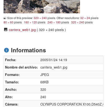
Size of this preview:
320 × 240
pixels. Other resolutions:
32 × 24
pixels
80 × 60
pixels
160 × 120
pixels
240 × 180
pixels
320 × 240
pixels
cantera_web1.jpg
( 320 × 240 pixels )
Informations
Fecha:
2005/01/24 14:19
Nombre del archivo:
cantera_web1.jpg
Formato:
JPEG
Tamaño:
68KB
Ancho:
320
Alto:
240
Cámara:
OLYMPUS CORPORATION X100,D540Z,C3