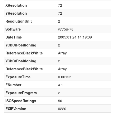
XResolution
72
YResolution
72
ResolutionUnit
2
Software
v775u-78
DateTime
2005:01:24 14:19:39
YCbCrPositioning
2
ReferenceBlackWhite
Array
YCbCrPositioning
2
ReferenceBlackWhite
Array
ExposureTime
0.00125
FNumber
4.1
ExposureProgram
2
ISOSpeedRatings
50
EXIFVersion
0220