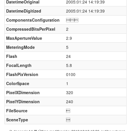
DatetimeOriginal
2005:01:24 14:19:39
DatetimeDigitized
2005:01:24 14:19:39
ComponentsConfiguration

CompressedBitsPerPixel
2
MaxApertureValue
2.9
MeteringMode
5
Flash
24
FocalLength
5.8
FlashPixVersion
0100
ColorSpace
1
PixelXDimension
320
PixelYDimension
240
FileSource

SceneType
