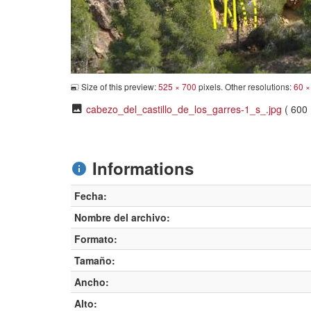
Size of this preview:
525 × 700
pixels. Other resolutions:
60 ×
cabezo_del_castillo_de_los_garres-1_s_.jpg
( 600 
Informations
Fecha:
Nombre del archivo:
Formato:
Tamaño:
Ancho:
Alto: