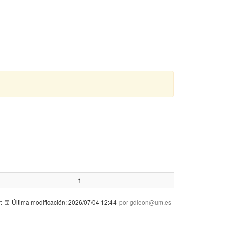
1
t
Última modificación:
2026/07/04 12:44
por gdleon@um.es