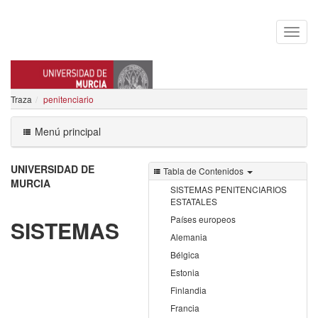
Traza
penitenciario
JAVIER SIERRA RODRIGUEZ
Menú principal
UNIVERSIDAD DE
Tabla de Contenidos
MURCIA
SISTEMAS PENITENCIARIOS
ESTATALES
Países europeos
SISTEMAS
Alemania
Bélgica
Estonia
Finlandia
Francia