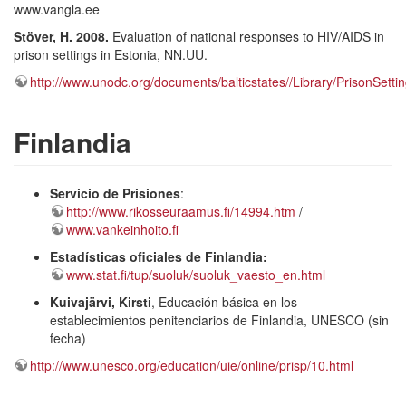
www.vangla.ee
Stöver, H. 2008.
Evaluation of national responses to HIV/AIDS in
prison settings in Estonia, NN.UU.
http://www.unodc.org/documents/balticstates//Library/PrisonSett
Finlandia
Servicio de Prisiones
:
http://www.rikosseuraamus.fi/14994.htm
/
www.vankeinhoito.fi
Estadísticas oficiales de Finlandia:
www.stat.fi/tup/suoluk/suoluk_vaesto_en.html
Kuivajärvi, Kirsti
, Educación básica en los
establecimientos penitenciarios de Finlandia, UNESCO (sin
fecha)
http://www.unesco.org/education/uie/online/prisp/10.html