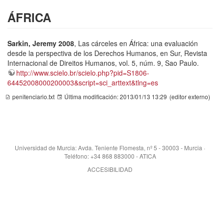
ÁFRICA
Sarkin, Jeremy 2008
, Las cárceles en África: una evaluación
desde la perspectiva de los Derechos Humanos, en Sur, Revista
Internacional de Direitos Humanos, vol. 5, núm. 9, Sao Paulo.
http://www.scielo.br/scielo.php?pid=S1806-
64452008000200003&script=sci_arttext&tlng=es
penitenciario.txt
Última modificación:
2013/01/13 13:29
(editor externo)
Universidad de Murcia: Avda. Teniente Flomesta, nº 5 - 30003 - Murcia ·
Teléfono: +34 868 883000 - ATICA
ACCESIBILIDAD