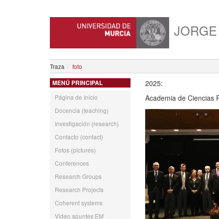
JORGE
Traza
foto
2025:
MENÚ PRINCIPAL
Página de Inicio
Academia de Ciencias R
Docencia (teaching)
Investigación (research)
Contacto (contact)
Fotos (pictures)
Conferences
Research Groups
Research Projects
Coherent systems
Video apuntes EM