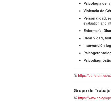
Psicología de l
Violencia de Gé
Personalidad, ev
evaluation and in
Enfermería, Dis
Creatividad, Mul
Intervención lo
Psicogerontolog
Psicodiagnósti
https://curie.um.es
Grupo de Trabajo 
https://www.colegiop