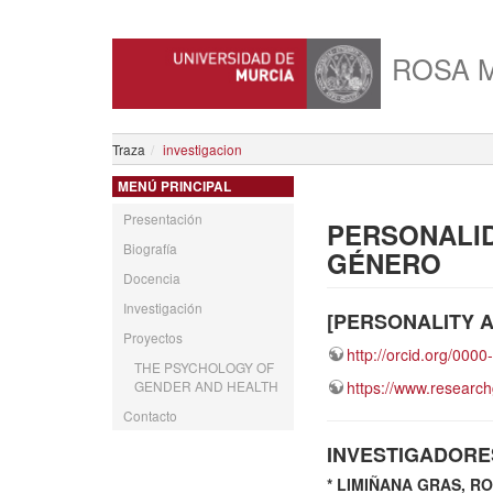
ROSA M
Traza
investigacion
MENÚ PRINCIPAL
Presentación
PERSONALID
Biografía
GÉNERO
Docencia
Investigación
[PERSONALITY AND
Proyectos
http://orcid.org/000
THE PSYCHOLOGY OF
GENDER AND HEALTH
https://www.researc
Contacto
INVESTIGADORE
* LIMIÑANA GRAS, RO