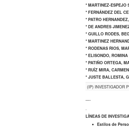
* MARTINEZ-ESPEJO 
* FERNÁNDEZ DEL CE
* PATRO HERNANDEZ,
* DE ANDRES JIMENEZ
* GUILLO RODES, BE
* MARTINEZ HERNAN
* RODENAS RIOS, MAR
* ELISONDO, ROMINA 
* PATIÑO ORTEGA, MA
* RUÍZ MIRA, CARMEN
* JUSTE BALLESTA, 
(IP) INVESTIGADOR 
—-
.
LÍNEAS DE INVESTIG
Estilos de Pers