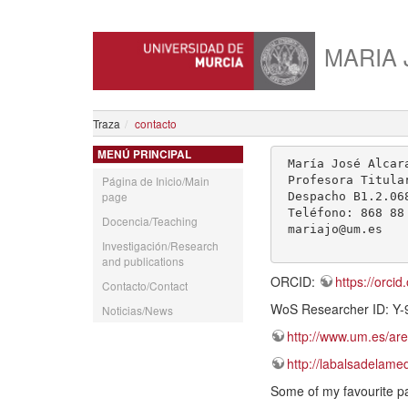
MARIA 
Traza
contacto
MENÚ PRINCIPAL
 María José Alcaraz León 

 Profesora Titular del Departamento de Filosofía 

Página de Inicio/Main
page
 Despacho B1.2.068, Ed. Luis Vives, planta segunda 

 Teléfono: 868 88 4183

Docencia/Teaching
 mariajo@um.es

Investigación/Research
and publications
ORCID:
https://orci
Contacto/Contact
WoS Researcher ID: Y
Noticias/News
http://www.um.es/ar
http://labalsadelam
Some of my favourite p