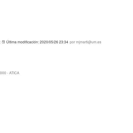
t
Última modificación:
2020/05/26 23:34
por mjmarti@um.es
3000 - ATICA