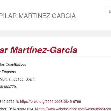
PILAR MARTINEZ GARCIA
lar Martínez-García
os Cuantitativos
y Empresa
urcia), 30100, Spain.
68 883779.
2845-9799
https://orcid.org/0000-0003-2845-9799
cher ID: K-7693-2014
http://www.webofscience.com/wos/author/reco