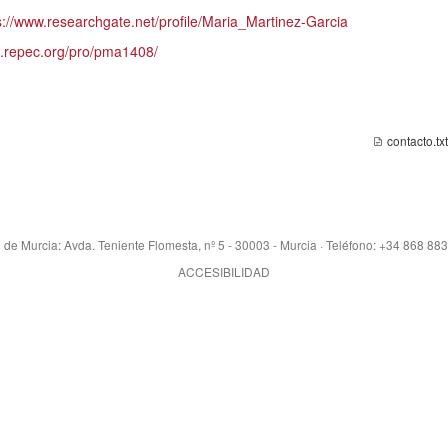
s://www.researchgate.net/profile/Maria_Martinez-Garcia
rs.repec.org/pro/pma1408/
contacto.txt
 de Murcia: Avda. Teniente Flomesta, nº 5 - 30003 - Murcia · Teléfono: +34 868 88
ACCESIBILIDAD