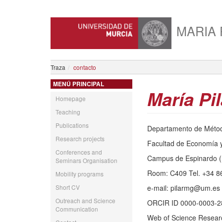
MARIA 
Traza
contacto
MENÚ PRINCIPAL
María Pi
Homepage
Teaching
Publications
Departamento de Métod
Research projects
Facultad de Economía 
Conferences and
Campus de Espinardo (M
Seminars Organisation
Room: C409 Tel. +34 8
Mobility programs
Short CV
e-mail: pilarmg@um.es
Outreach and Science
ORCIR ID 0000-0003-
Communication
Web of Science Resear