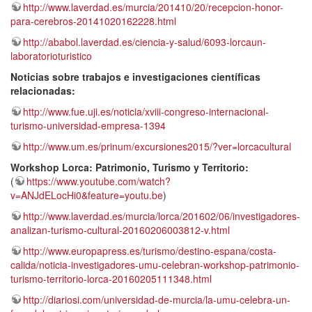
http://www.laverdad.es/murcia/201410/20/recepcion-honor-
para-cerebros-20141020162228.html
http://ababol.laverdad.es/ciencia-y-salud/6093-lorcaun-
laboratorioturistico
Noticias sobre trabajos e investigaciones científicas
relacionadas:
http://www.fue.uji.es/noticia/xviii-congreso-internacional-
turismo-universidad-empresa-1394
http://www.um.es/prinum/excursiones2015/?ver=lorcacultural
Workshop Lorca: Patrimonio, Turismo y Territorio:
(
https://www.youtube.com/watch?
v=ANJdELocHi0&feature=youtu.be
)
http://www.laverdad.es/murcia/lorca/201602/06/investigadores-
analizan-turismo-cultural-20160206003812-v.html
http://www.europapress.es/turismo/destino-espana/costa-
calida/noticia-investigadores-umu-celebran-workshop-patrimonio-
turismo-territorio-lorca-20160205111348.html
http://diariosi.com/universidad-de-murcia/la-umu-celebra-un-