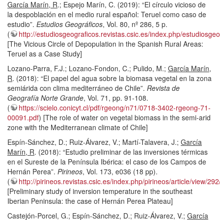
García Marín, R
.; Espejo Marín, C. (2019): “El círculo vicioso de
la despoblación en el medio rural español: Teruel como caso de
estudio”.
Estudios Geográficos
, Vol. 80, nº 286, 5 p.
(
http://estudiosgeograficos.revistas.csic.es/index.php/estudiosgeo
[The Vicious Circle of Depopulation in the Spanish Rural Areas:
Teruel as a Case Study]
Lozano-Parra, F.J.; Lozano-Fondon, C.; Pulido, M.;
García Marín,
R
. (2018): “El papel del agua sobre la biomasa vegetal en la zona
semiárida con clima mediterráneo de Chile”.
Revista de
Geografía Norte Grande
, Vol. 71, pp. 91-108.
(
https://scielo.conicyt.cl/pdf/rgeong/n71/0718-3402-rgeong-71-
00091.pdf
) [The role of water on vegetal biomass in the semi-arid
zone with the Mediterranean climate of Chile]
Espín-Sánchez, D.; Ruiz-Álvarez, V.; Martí-Talavera, J.;
García
Marín, R
. (2018): “Estudio preliminar de las inversiones térmicas
en el Sureste de la Península Ibérica: el caso de los Campos de
Hernán Perea”.
Pirineos
, Vol. 173, e036 (18 pp).
(
http://pirineos.revistas.csic.es/index.php/pirineos/article/view/29
[Preliminary study of inversion temperature in the southeast
Iberian Peninsula: the case of Hernán Perea Plateau]
Castejón-Porcel, G.; Espín-Sánchez, D.; Ruiz-Álvarez, V.;
García