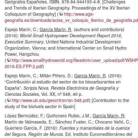
Geógrafos Españoles. ISBN. 978-84-944193-4-8. [Challenges
and Trends of Iberian Geography. Proceedings of the XV Iberian
Colloquium of Geography] (
http://www.age-
geografia.es/downloads/actas_xv_coloquio_iberico_de_geografia.pd
Espejo Marín, C.;
García Marín, R
. (authors and contributors)
(2016):
World Small Hydropower Development Report 2016,
Executive Summary
, United Nations Industrial Development
Organization, Vienna; and International Center on Small Hydro
Power, Hangzhou
(
http://www.smallhydroworld.org/fileadmin/user_upload/pdf/WSH
2016-ES-FPP-2.pdf
)
Espejo Marín, C.; Millán Piñero, D.;
García Marín, R
. (2016):
“Contribución al estudio del sector de los biocarburantes en
España”.
Scripta Nova. Revista Electrónica de Geografía y
Ciencias Sociales
, Vol. XX, nº 548, 40 p.
(
http://www.ub.edu/geocrit/sn/sn-548.pdf
) [Contribution to the
study of the biofuels sector in Spain]
López Bermúdez, F.; Quiñonero Rubio, J.M.;
García Marín, R
;
Martín de Valmaseda, E.; Sánchez Fuster, C.; Chocano Vañó, C.;
Guerrero García, F. (2016):
Fuentes y manantiales de la cuenca
del Segura. Región de Murcia
. Ed. Instituto Euromediterráneo del