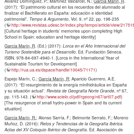
Álvarez Domínguez, P.; Martínez Valcárcel, N.;
García Marín, R
.
(2017): “El patrimonio cultural en los recuerdos del alumnado al
finalizar el Bachillerato en España: educación e identidad
patrimonial”.
Tempo & Argumento
, Vol. 9, nº 22, pp. 198-235
(
http://www.revistas.udesc.br/index.php/tempo/article/view/21
[Cultural heritage in students’ memories upon completing High
School in Spain: education and heritage identity]
García Marín, R
. (Ed.) (2017):
Lorca en el Año Internacional del
Turismo Sostenible para el Desarrollo
. Ed. Fundación Séneca.
ISBN. 978-84-697-4940-1. [Lorca in the International Year of
Sustainable Tourism for Development]
(
http://rua.ua.es/dspace/handle/10045/71171
)
Espejo Marín, C.;
García Marín, R
; Aparicio Guerrero, A.E.
(2017): “El resurgimiento de la energía minihidráulica en España
y su situación actual”.
Revista de Geografía Norte Grande
, nº 67,
pp. 115-143. (
http://www.scielo.cl/pdf/rgeong/n67/art07.pdf
)
[The resurgence of small hydro-power in Spain and its current
situation]
García Marín, R.
; Alonso Sarría, F.; Belmonte Serrato, F.; Moreno
Muñoz, D. (2016):
Retos y Tendencias de la Geografía Ibérica.
Actas del XV Coloquio Ibérico de Geografía
. Ed. Asociación de