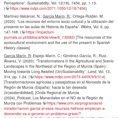
Perceptions”.
Sustainability
, Vol. 12(18), 7456, pp. 1-13.
(
https://www.mdpi.com/2071-1050/12/18/7456
)
Martínez-Valcárcel, N.;
García Marín, R.
; Ortega-Roldán, M.
(2020): “Los recursos del entorno socio-cultural y la utilización del
presente en las aulas de Historia de España”.
Biblos
, Vol. 6, pp.
147-168. (
https://impactum-
journals.uc.pt/biblos/article/view/6_7/6582
) [The resources of the
sociocultural environment and the use of the present in Spanish
History classes]
García Marín, R
; Espejo-Marín, C.; Giménez-García, R.; Ruiz-
Álvarez, V. (2020): “Transformations in the Agricultural and Scenic
Landscapes in the Northwest of the Region of Murcia (Spain):
Moving towards Long Awaited (Un)Sustainability”.
Land
, Vol. 13,
314, pp. 1-24. (
https://www.mdpi.com/2073-445X/9/9/314
)
[Transformaciones agrícolas y paisajísticas en el Noroeste de la
Región de Murcia (España): hacia la tan deseada
(in)sostenibilidad]. [Onda Regional de Murcia
(2024)_Podcast_Los Manantiales en el NO de la Región de
Murcia con Problemas
https://www.orm.es/programas/el-
mirador/ramon-garcia-si-esos-recursos-hidricos-empiezan-a-
descender-va-a-generar-un-problema-grave/?