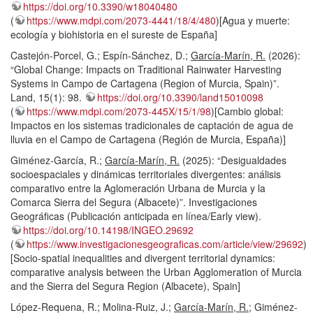
https://doi.org/10.3390/w18040480
(
https://www.mdpi.com/2073-4441/18/4/480
)[Agua y muerte:
ecología y biohistoria en el sureste de España]
Castejón-Porcel, G.; Espín-Sánchez, D.;
García-Marín, R.
(2026):
“Global Change: Impacts on Traditional Rainwater Harvesting
Systems in Campo de Cartagena (Region of Murcia, Spain)”.
Land, 15(1): 98.
https://doi.org/10.3390/land15010098
(
https://www.mdpi.com/2073-445X/15/1/98
)[Cambio global:
Impactos en los sistemas tradicionales de captación de agua de
lluvia en el Campo de Cartagena (Región de Murcia, España)]
Giménez-García, R.;
García-Marín, R.
(2025): “Desigualdades
socioespaciales y dinámicas territoriales divergentes: análisis
comparativo entre la Aglomeración Urbana de Murcia y la
Comarca Sierra del Segura (Albacete)”. Investigaciones
Geográficas (Publicación anticipada en línea/Early view).
https://doi.org/10.14198/INGEO.29692
(
https://www.investigacionesgeograficas.com/article/view/29692
)
[Socio-spatial inequalities and divergent territorial dynamics:
comparative analysis between the Urban Agglomeration of Murcia
and the Sierra del Segura Region (Albacete), Spain]
López-Requena, R.; Molina-Ruiz, J.;
García-Marín, R.
; Giménez-