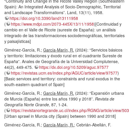
“Continuity and Change in the Ricote Valley Region (Southeastern
Spain): An Integrated Analysis of Socio-Demographic, Territorial
and Landscape Transformations”. Land, 13(11), 1958.
https://doi.org/10.3390/land13111958
(
https://www.mdpi.com/2073-445X/13/11/1958
)[Continuidad y
cambio en el Valle de Ricote (sureste de España): un análisis
integrado de las transformaciones sociodemográficas, territoriales
y paisajísticas]
Giménez-García, R.;
García-Marín, R.
(2024): “Servicios básicos
y territorio: limitaciones y éxodo rural en el cuadrante Sureste de
España”. Anales de Geografía de la Universidad Complutense,
44(2), 449-475.
https://dx.doi.org/10.5209/aguc.97577
(
https://revistas.ucm.es/index.php/AGUC/article/view/97577
)
[Basic services and territory: constraints and rural exodus in the
south-eastern quadrant of Spain]
Giménez-García, R.;
García-Marín, R.
(2024): “Expansión urbana
de Murcia (España) entre los años 1990 y 2018”.
Revista de
Geografía Norte Grande
, 87, 1-24.
(
https://revistanortegrande.uc.cl/index.php/RGNG/article/view/50
[Urban sprawl in Murcia city (Spain) between 1990 and 2018]
Giménez-García, R.;
García-Marín, R.
; Cebrián-Abellán, F.