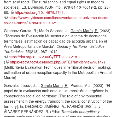
from solid roots: The rural school and equal rights in modern
societies]. Ed. Dykinson. ISBN imp.: 978-84-10-70019-2. pp. 23-
60.
https://doi.org/10.14679/2741
.
https://www.dykinson.com/libros/ventanas-al-universo-desde-
solidas-raices/9788410700192/
Giménez-García, R.; Marín-Salcedo, J.;
García-Marín, R.
(2023):
“Técnicas de Evaluación Multicriterio en la toma de decisiones
territoriales: estimación de capacidad de acogida urbana en el
Área Metropolitana de Murcia”.
Ciudad y Territorio - Estudios
Territoriales
, 55(218), 987–1012.
https://doi.org/10.37230/CyTET.2023.218.1
(
https://recyt.fecyt.es/index.php/CyTET/article/view/96147
)
[Multicriteria Evaluation Techniques in territorial decision-making:
estimation of urban reception capacity in the Metropolitan Area of
Murcia]
González López, J.J.;
García Marín, R.
; Prados, M.J. (2023): “El
papel de la evaluación ambiental en la transición energética: la
construcción social del territorio” [The role of environmental
assessment in the energy transition: the social construction of the
territory]. In: DELGADO-JIMÉNEZ, A.; FARINÓS-DASÍ, J. y
ÁLVAREZ-FERNÁNDEZ, R. (Eds):
Transición energética y
construcción social del territorio ante el reto del cambio climático