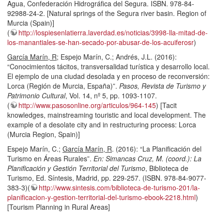
Agua, Confederación Hidrográfica del Segura. ISBN. 978-84-
92988-24-2. [Natural springs of the Segura river basin. Region of
Murcia (Spain)]
(
http://lospiesenlatierra.laverdad.es/noticias/3998-lla-mitad-de-
los-manantiales-se-han-secado-por-abusar-de-los-acuiferosr
)
García Marín, R
; Espejo Marín, C.; Andrés, J.L. (2016):
“Conocimientos tácitos, transversalidad turística y desarrollo local.
El ejemplo de una ciudad desolada y en proceso de reconversión:
Lorca (Región de Murcia, España)”.
Pasos, Revista de Turismo y
Patrimonio Cultural
, Vol. 14, nº 5, pp. 1093-1107.
(
http://www.pasosonline.org/articulos/964-145
) [Tacit
knowledges, mainstreaming touristic and local development. The
example of a desolate city and in restructuring process: Lorca
(Murcia Region, Spain)]
Espejo Marín, C.;
García Marín, R
. (2016): “La Planificación del
Turismo en Áreas Rurales”.
En: Simancas Cruz, M. (coord.): La
Planificación y Gestión Territorial del Turismo
, Biblioteca de
Turismo, Ed. Síntesis, Madrid, pp. 229-257. (ISBN. 978-84-9077-
383-3)(
http://www.sintesis.com/biblioteca-de-turismo-201/la-
planificacion-y-gestion-territorial-del-turismo-ebook-2218.html
)
[Tourism Planning in Rural Areas]