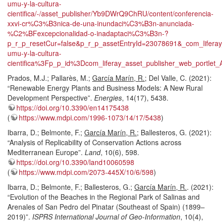
umu-y-la-cultura-
cientifica/-/asset_publisher/Yb9DWrQ9ChRU/content/conferencia-
xxvi-cr%C3%B3nica-de-una-inundaci%C3%B3n-anunciada-
%C2%BFexcepcionalidad-o-inadaptaci%C3%B3n-?
p_r_p_resetCur=false&p_r_p_assetEntryId=23078691&_com_life
umu-y-la-cultura-
cientifica%3Fp_p_id%3Dcom_liferay_asset_publisher_web_port
Prados, M.J.; Pallarès, M.;
García Marín, R.
; Del Valle, C. (2021):
“Renewable Energy Plants and Business Models: A New Rural
Development Perspective”.
Energies
, 14(17), 5438.
https://doi.org/10.3390/en14175438
(
https://www.mdpi.com/1996-1073/14/17/5438
)
Ibarra, D.; Belmonte, F.;
García Marín, R.
; Ballesteros, G. (2021):
“Analysis of Replicability of Conservation Actions across
Mediterranean Europe”.
Land
, 10(6), 598.
https://doi.org/10.3390/land10060598
(
https://www.mdpi.com/2073-445X/10/6/598
)
Ibarra, D.; Belmonte, F.; Ballesteros, G.;
García Marín, R.
. (2021):
“Evolution of the Beaches in the Regional Park of Salinas and
Arenales of San Pedro del Pinatar (Southeast of Spain) (1899–
2019)”.
ISPRS International Journal of Geo-Information
, 10(4),