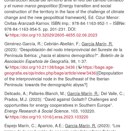
y el nuevo marco geopolítico
[Energy transition and social
construction of the territory in the face of the challenge of climate
change and the new geopolitical framework]. Ed. Cizur Menor:
Civitas-Aranzadi-Karnov. ISBN imp.: 978-84-1163-952-1 – ISBNe:
978-84-1163-954-5. pp. 201-231. DOI:
https://doi.org/10.32029/2605-4655.02.06.2023
Giménez-García, R.; Cebrián-Abellán, F.;
García-Marín, R.
(2023): “Despoblación del nodo interprovincial del Sureste de la
Península Ibérica: ¿hacia el abismo demográfico?”.
Boletín de la
Asociación Española de Geografía
, 98, 1-37.
https://doi.org/10.21138/bage.3436
(
https://bage.age-
geografia.es/ojs/index.php/bage/article/view/3436
)[Depopulation
of the interprovincial node in the Southeast of the Iberian
Peninsula: towards the demographic abyss?]
Delicado, A.; Pallarès-Blanch, M.;
García-Marín, R.
; Del Valle, C.;
Prados, M.J. (2023): “David against Goliath? Challenges and
opportunities for energy cooperatives in Southern Europe”.
Energy Research & Social Science
, 103, 103220.
https://doi.org/10.1016/j.erss.2023.103220
Espejo Marín, C.; Aparicio, A.E.;
García-Marín, R.
(2023): “Los