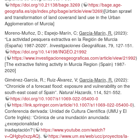
https://doi.org/10.21138/bage.3269
(
https://bage.age-
geografia.es/ojs/index.php/bage/article/view/3269
)[Urban sprawl
and transformation of land coverand land use in the Urban
Agglomeration of Murcia]
Moreno-Muñoz, D.; Espejo-Marín, C;
García-Marín, R.
(2023):
“La actividad pesquera extractiva en la Región de Murcia
(España) 1987-2020”.
Investigaciones Geográficas
, 79, 127-151.
https://doi.org/10.14198/INGEO.21992
(
https://www.investigacionesgeograficas.com/article/view/21992
)
[The extractive fishing activity in Murcia Region (Spain) 1987-
2020]
Giménez-García, R.; Ruiz-Álvarez, V;
García-Marín, R.
(2022):
“Chronicle of a forecast flood: exposure and vulnerability on the
south-east coast of Spain”.
Natural Hazards
, 114, 521-552.
https://doi.org/10.1007/s11069-022-05400-0
(
https://link.springer.com/article/10.1007/s11069-022-05400-0
).
Conferencia derivada: Unidad de Cultura Científica (UMU y El
Corte Inglés): 'Crónica de una inundación anunciada:
¿excepcionalidad o
inadaptación?'(
https://www.youtube.com/watch?
v=QHgby0xzpAQ
).
https://www.um.es/web/ucc/proyectos/la-