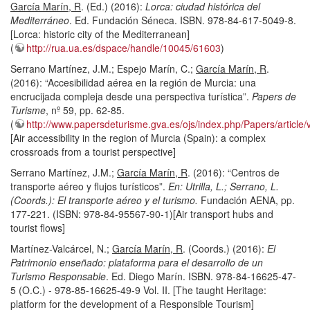
García Marín, R
. (Ed.) (2016):
Lorca: ciudad histórica del
Mediterráneo
. Ed. Fundación Séneca. ISBN. 978-84-617-5049-8.
[Lorca: historic city of the Mediterranean]
(
http://rua.ua.es/dspace/handle/10045/61603
)
Serrano Martínez, J.M.; Espejo Marín, C.;
García Marín, R
.
(2016): “Accesibilidad aérea en la región de Murcia: una
encrucijada compleja desde una perspectiva turística”.
Papers de
Turisme
, nº 59, pp. 62-85.
(
http://www.papersdeturisme.gva.es/ojs/index.php/Papers/article/
[Air accessibility in the region of Murcia (Spain): a complex
crossroads from a tourist perspective]
Serrano Martínez, J.M.;
García Marín, R
. (2016): “Centros de
transporte aéreo y flujos turísticos”.
En: Utrilla, L.; Serrano, L.
(Coords.): El transporte aéreo y el turismo.
Fundación AENA, pp.
177-221. (ISBN: 978-84-95567-90-1)[Air transport hubs and
tourist flows]
Martínez-Valcárcel, N.;
García Marín, R
. (Coords.) (2016):
El
Patrimonio enseñado: plataforma para el desarrollo de un
Turismo Responsable
. Ed. Diego Marín. ISBN. 978-84-16625-47-
5 (O.C.) - 978-85-16625-49-9 Vol. II. [The taught Heritage:
platform for the development of a Responsible Tourism]