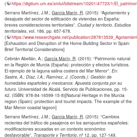
(
https://digitum.um.es/xmlui/bitstream/10201/47723/1/El_patr
Serrano Martínez, J.M.;
García Marín, R
. (2015): “Agotamiento y
desajuste del sector de edificación de viviendas en España:
breves consideraciones territoriales”.
Ciudad y territorio. Estudios
territoriales
, vol. 186, pp. 657-678.
(
https://www.researchgate.net/publication/287813539_Agotamie
[Exhaustion and Disruption of the Home-Building Sector in Spain:
Brief Territorial Considerations]
Cebrián Abellán, A.;
García Marín, R
. (2015): “Patrimonio natural
en la Región de Murcia (España): protección y efectos turísticos.
El ejemplo de la laguna salina costera del Mar Menor”.
En:
Sastre, A.; Díaz, I.A.; Ramírez, J. (Coords.): Gestión de
humedales españoles y mexicanos. Apuesta conjunta por su
futuro.
Universidad de Alcalá, Servicio de Publicaciones, pp. 15-
42. (ISBN: 978-84-16599-15-8)[Natural Heritage in the Murcia
region (Spain): protection and tourist impacts. The example of the
Mar Menor coastal lagoon]
Serrano Martínez, J.M.;
García Marín, R
. (2015): “Cambios
recientes del tráfico de pasajeros en los aeropuertos españoles:
modificaciones acusadas en un contexto económico
desfavorable”.
Transporte y Territorio
, nº 12, pp. 127-149.