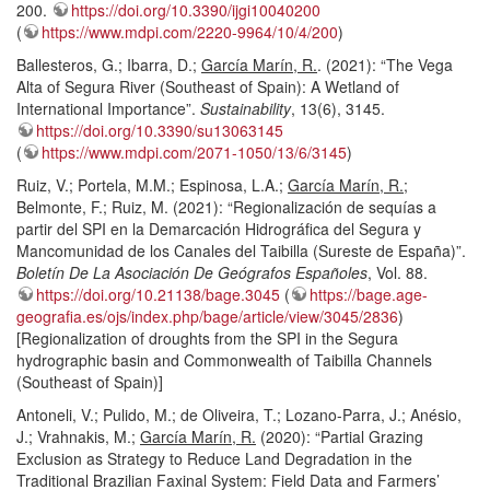
200.
https://doi.org/10.3390/ijgi10040200
(
https://www.mdpi.com/2220-9964/10/4/200
)
Ballesteros, G.; Ibarra, D.;
García Marín, R.
. (2021): “The Vega
Alta of Segura River (Southeast of Spain): A Wetland of
International Importance”.
Sustainability
, 13(6), 3145.
https://doi.org/10.3390/su13063145
(
https://www.mdpi.com/2071-1050/13/6/3145
)
Ruiz, V.; Portela, M.M.; Espinosa, L.A.;
García Marín, R.
;
Belmonte, F.; Ruiz, M. (2021): “Regionalización de sequías a
partir del SPI en la Demarcación Hidrográfica del Segura y
Mancomunidad de los Canales del Taibilla (Sureste de España)”.
Boletín De La Asociación De Geógrafos Españoles
, Vol. 88.
https://doi.org/10.21138/bage.3045
(
https://bage.age-
geografia.es/ojs/index.php/bage/article/view/3045/2836
)
[Regionalization of droughts from the SPI in the Segura
hydrographic basin and Commonwealth of Taibilla Channels
(Southeast of Spain)]
Antoneli, V.; Pulido, M.; de Oliveira, T.; Lozano-Parra, J.; Anésio,
J.; Vrahnakis, M.;
García Marín, R.
(2020): “Partial Grazing
Exclusion as Strategy to Reduce Land Degradation in the
Traditional Brazilian Faxinal System: Field Data and Farmers’