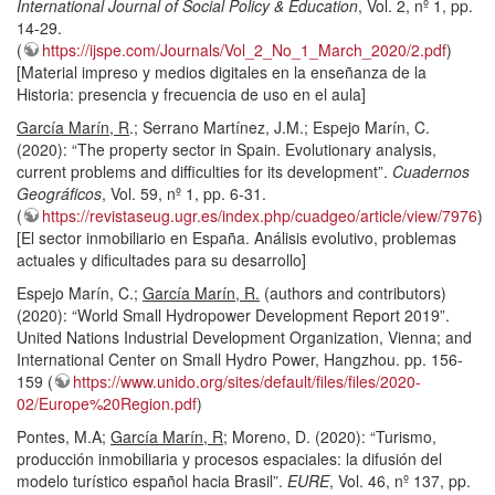
International Journal of Social Policy & Education
, Vol. 2, nº 1, pp.
14-29.
(
https://ijspe.com/Journals/Vol_2_No_1_March_2020/2.pdf
)
[Material impreso y medios digitales en la enseñanza de la
Historia: presencia y frecuencia de uso en el aula]
García Marín, R
.; Serrano Martínez, J.M.; Espejo Marín, C.
(2020): “The property sector in Spain. Evolutionary analysis,
current problems and difficulties for its development”.
Cuadernos
Geográficos
, Vol. 59, nº 1, pp. 6-31.
(
https://revistaseug.ugr.es/index.php/cuadgeo/article/view/7976
)
[El sector inmobiliario en España. Análisis evolutivo, problemas
actuales y dificultades para su desarrollo]
Espejo Marín, C.;
García Marín, R.
(authors and contributors)
(2020): “World Small Hydropower Development Report 2019”.
United Nations Industrial Development Organization, Vienna; and
International Center on Small Hydro Power, Hangzhou. pp. 156-
159 (
https://www.unido.org/sites/default/files/files/2020-
02/Europe%20Region.pdf
)
Pontes, M.A;
García Marín, R
; Moreno, D. (2020): “Turismo,
producción inmobiliaria y procesos espaciales: la difusión del
modelo turístico español hacia Brasil”.
EURE
, Vol. 46, nº 137, pp.