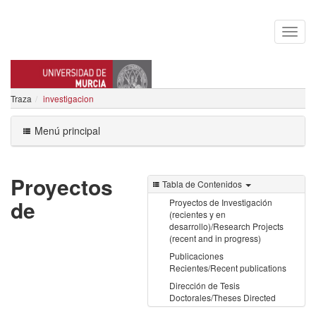
Traza
investigacion
RAMON GARCIA MARIN
Menú principal
Proyectos
Tabla de Contenidos
de
Proyectos de Investigación
(recientes y en
desarrollo)/Research Projects
(recent and in progress)
Publicaciones
Recientes/Recent publications
Dirección de Tesis
Doctorales/Theses Directed