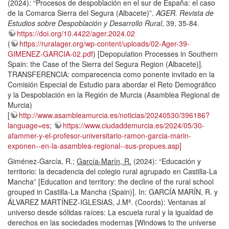
(2024): “Procesos de despoblación en el sur de España: el caso
de la Comarca Sierra del Segura (Albacete)”.
AGER. Revista de
Estudios sobre Despoblación y Desarrollo Rural
, 39, 35-84.
https://doi.org/10.4422/ager.2024.02
(
https://ruralager.org/wp-content/uploads/02-Ager-39-
GIMENEZ-GARCIA-02.pdf
) [Depopulation Processes in Southern
Spain: the Case of the Sierra del Segura Region (Albacete)].
TRANSFERENCIA: comparecencia como ponente invitado en la
Comisión Especial de Estudio para abordar el Reto Demográfico
y la Despoblación en la Región de Murcia (Asamblea Regional de
Murcia)
[
http://www.asambleamurcia.es/noticias/20240530/396186?
language=es
;
https://www.ciudaddemurcia.es/2024/05/30-
afammer-y-el-profesor-universitario-ramon-garcia-marin-
exponen--en-la-asamblea-regional--sus-propues.asp]
Giménez-García, R.;
García-Marín, R.
(2024): “Educación y
territorio: la decadencia del colegio rural agrupado en Castilla-La
Mancha” [Education and territory: the decline of the rural school
grouped in Castilla-La Mancha (Spain)]. In: GARCÍA MARÍN, R. y
ÁLVAREZ MARTÍNEZ-IGLESIAS, J.Mª. (Coords): Ventanas al
universo desde sólidas raíces: La escuela rural y la igualdad de
derechos en las sociedades modernas [Windows to the universe