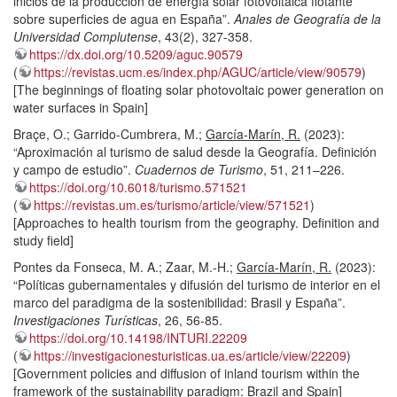
inicios de la producción de energía solar fotovoltaica flotante
sobre superficies de agua en España”.
Anales de Geografía de la
Universidad Complutense
, 43(2), 327-358.
https://dx.doi.org/10.5209/aguc.90579
(
https://revistas.ucm.es/index.php/AGUC/article/view/90579
)
[The beginnings of floating solar photovoltaic power generation on
water surfaces in Spain]
Braçe, O.; Garrido-Cumbrera, M.;
García-Marín, R.
(2023):
“Aproximación al turismo de salud desde la Geografía. Definición
y campo de estudio”.
Cuadernos de Turismo
, 51, 211–226.
https://doi.org/10.6018/turismo.571521
(
https://revistas.um.es/turismo/article/view/571521
)
[Approaches to health tourism from the geography. Definition and
study field]
Pontes da Fonseca, M. A.; Zaar, M.-H.;
García-Marín, R.
(2023):
“Políticas gubernamentales y difusión del turismo de interior en el
marco del paradigma de la sostenibilidad: Brasil y España”.
Investigaciones Turísticas
, 26, 56-85.
https://doi.org/10.14198/INTURI.22209
(
https://investigacionesturisticas.ua.es/article/view/22209
)
[Government policies and diffusion of inland tourism within the
framework of the sustainability paradigm: Brazil and Spain]