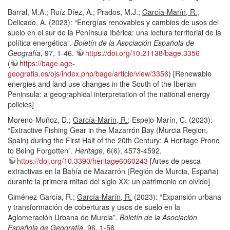
Barral, M.A.; Ruíz Díez, A.; Prados, M.J.;
García-Marín, R.
;
Delicado, A. (2023): “Energías renovables y cambios de usos del
suelo en el sur de la Península Ibérica: una lectura territorial de la
política energética”.
Boletín de la Asociación Española de
Geografía
, 97, 1-46.
https://doi.org/10.21138/bage.3356
(
https://bage.age-
geografia.es/ojs/index.php/bage/article/view/3356
) [Renewable
energies and land use changes in the South of the Iberian
Peninsula: a geographical interpretation of the national energy
policies]
Moreno-Muñoz, D.;
García-Marín, R.
; Espejo-Marín, C. (2023):
“Extractive Fishing Gear in the Mazarrón Bay (Murcia Region,
Spain) during the First Half of the 20th Century: A Heritage Prone
to Being Forgotten”.
Heritage
, 6(6), 4573-4592.
https://doi.org/10.3390/heritage6060243
[Artes de pesca
extractivas en la Bahía de Mazarrón (Región de Murcia, España)
durante la primera mitad del siglo XX: un patrimonio en olvido]
Giménez-García, R.;
García-Marín, R.
(2023): “Expansión urbana
y transformación de coberturas y usos de suelo en la
Aglomeración Urbana de Murcia”.
Boletín de la Asociación
Española de Geografía
, 96, 1-56.