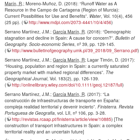
Marín, R
.; Moreno-Muñoz, D. (2018): “Runoff Water as A
Resource in the Campo de Cartagena (Region of Murcia):
Current Possibilities for Use and Benefits”.
Water
, Vol. 10(4), 456
(25 pp). (
http://www.mdpi.com/2073-4441/10/4/456
)
Serrano Martínez, J.M.;
García Marín, R
. (2018): “Demographic
stagnation and decline in Spain: A cause for concern?”.
Bulletin of
Geography. Socio-economic Series
, nº 39, pp. 129-145.
(
http://www.bulletinofgeography.umk.pl/39_2018/09_Serrano.pdf
)
Serrano Martínez, J.M.;
García Marín, R
; Lagar Timón, D. (2017):
“Housing, population and region in Spain: a currently saturated
property market with marked regional differences”.
The
Geographical Journal
, Vol. 183(2), pp. 126-139.
(
http://onlinelibrary.wiley.com/doi/10.1111/geoj.12187/full
)
Serrano Martínez, J.M.;
García Marín, R
. (2017): “La
construcción de infraestructuras de transporte en España:
compleja realidad territorial y devenir incierto”.
Finisterra. Revista
Portuguesa de Geografia
, vol. LII, nº 106, pp. 3-28.
(
http://revistas.rcaap.pt/finisterra/article/view/10885
) [The
construction of transport infrastructures in Spain: a complex
territorial reality and an uncertain future]