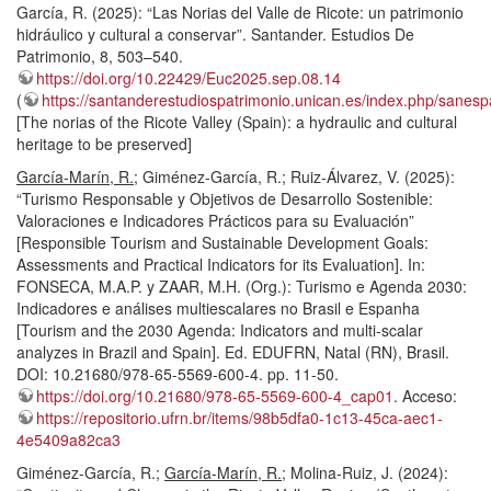
García, R. (2025): “Las Norias del Valle de Ricote: un patrimonio
hidráulico y cultural a conservar”. Santander. Estudios De
Patrimonio, 8, 503–540.
https://doi.org/10.22429/Euc2025.sep.08.14
(
https://santanderestudiospatrimonio.unican.es/index.php/sanespa
[The norias of the Ricote Valley (Spain): a hydraulic and cultural
heritage to be preserved]
García-Marín, R.
; Giménez-García, R.; Ruiz-Álvarez, V. (2025):
“Turismo Responsable y Objetivos de Desarrollo Sostenible:
Valoraciones e Indicadores Prácticos para su Evaluación”
[Responsible Tourism and Sustainable Development Goals:
Assessments and Practical Indicators for its Evaluation]. In:
FONSECA, M.A.P. y ZAAR, M.H. (Org.): Turismo e Agenda 2030:
Indicadores e análises multiescalares no Brasil e Espanha
[Tourism and the 2030 Agenda: Indicators and multi-scalar
analyzes in Brazil and Spain]. Ed. EDUFRN, Natal (RN), Brasil.
DOI: 10.21680/978-65-5569-600-4. pp. 11-50.
https://doi.org/10.21680/978-65-5569-600-4_cap01
. Acceso:
https://repositorio.ufrn.br/items/98b5dfa0-1c13-45ca-aec1-
4e5409a82ca3
Giménez-García, R.;
García-Marín, R.
; Molina-Ruiz, J. (2024):