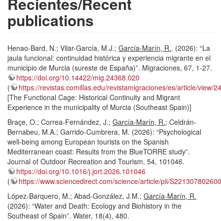
Recientes/Recent
publications
Henao-Bard, N.; Vilar-García, M.J.;
García-Marín, R.
. (2026): “La
jaula funcional: continuidad histórica y experiencia migrante en el
municipio de Murcia (sureste de España)”. Migraciones, 67, 1-27.
https://doi.org/10.14422/mig.24368.020
(
https://revistas.comillas.edu/revistamigraciones/es/article/view/
[The Functional Cage: Historical Continuity and Migrant
Experience in the municipality of Murcia (Southeast Spain)]
Braçe, O.; Correa-Fernández, J.;
García-Marín, R.
; Celdrán-
Bernabeu, M.A.; Garrido-Cumbrera, M. (2026): “Psychological
well-being among European tourists on the Spanish
Mediterranean coast: Results from the BlueTORRE study”.
Journal of Outdoor Recreation and Tourism, 54, 101046.
https://doi.org/10.1016/j.jort.2026.101046
(
https://www.sciencedirect.com/science/article/pii/S22130780260
López-Barquero, M.; Abad-González, J.M.;
García-Marín, R.
(2026): “Water and Death: Ecology and Biohistory in the
Southeast of Spain”. Water, 18(4), 480.