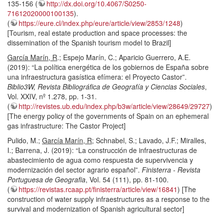
135-156 (
http://dx.doi.org/10.4067/S0250-
71612020000100135
).
(
https://eure.cl/index.php/eure/article/view/2853/1248
)
[Tourism, real estate production and space processes: the
dissemination of the Spanish tourism model to Brazil]
García Marín, R
.; Espejo Marín, C.; Aparicio Guerrero, A.E.
(2019): “La política energética de los gobiernos de España sobre
una infraestructura gasística efímera: el Proyecto Castor”.
Biblio3W, Revista Bibliográfica de Geografía y Ciencias Sociales
,
Vol. XXIV, nº 1.278, pp. 1-31.
(
http://revistes.ub.edu/index.php/b3w/article/view/28649/29727
)
[The energy policy of the governments of Spain on an ephemeral
gas infrastructure: The Castor Project]
Pulido, M.;
García Marín, R
; Schnabel, S.; Lavado, J.F.; Miralles,
I.; Barrena, J. (2019): “La construcción de infraestructuras de
abastecimiento de agua como respuesta de supervivencia y
modernización del sector agrario español”.
Finisterra - Revista
Portuguesa de Geografia
, Vol. 54 (111), pp. 81-100.
(
https://revistas.rcaap.pt/finisterra/article/view/16841
) [The
construction of water supply infraestructures as a response to the
survival and modernization of Spanish agricultural sector]