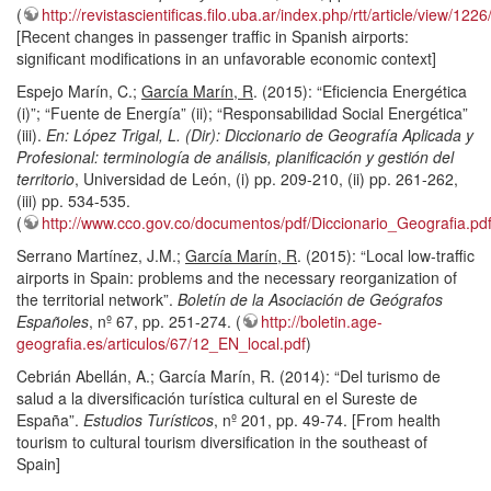
(
http://revistascientificas.filo.uba.ar/index.php/rtt/article/view/122
[Recent changes in passenger traffic in Spanish airports:
significant modifications in an unfavorable economic context]
Espejo Marín, C.;
García Marín, R
. (2015): “Eficiencia Energética
(i)”; “Fuente de Energía” (ii); “Responsabilidad Social Energética”
(iii).
En: López Trigal, L. (Dir): Diccionario de Geografía Aplicada y
Profesional: terminología de análisis, planificación y gestión del
territorio
, Universidad de León, (i) pp. 209-210, (ii) pp. 261-262,
(iii) pp. 534-535.
(
http://www.cco.gov.co/documentos/pdf/Diccionario_Geografia.pd
Serrano Martínez, J.M.;
García Marín, R
. (2015): “Local low-traffic
airports in Spain: problems and the necessary reorganization of
the territorial network”.
Boletín de la Asociación de Geógrafos
Españoles
, nº 67, pp. 251-274. (
http://boletin.age-
geografia.es/articulos/67/12_EN_local.pdf
)
Cebrián Abellán, A.; García Marín, R. (2014): “Del turismo de
salud a la diversificación turística cultural en el Sureste de
España”.
Estudios Turísticos
, nº 201, pp. 49-74. [From health
tourism to cultural tourism diversification in the southeast of
Spain]