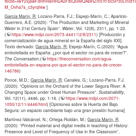
fbclid=IwY2xjawFdRhRleHRuA2FlbQIxMQABHZm5YFbc5P30LmId
M_Ovha7s_c3yrqf4w
]
García Marín, R
; Lozano-Parra, F.J.; Espejo-Marín, C.; Aparicio-
Guerrero, A.E. (2020): “The Production and Marketing of Mineral
Water in 21st Century Spain”.
Water
, Vol. 12(8), 2311, pp. 1-22.
(
https://www.mdpi.com/2073-4441/12/8/2311
) [Producción y
comercialización de agua mineral en la España del siglo XXI].
Texto derivado:
García Marín, R
; Espejo-Marín, C.(2020): “Agua
embotellada en España: ¿por qué el sector no para de crecer?”.
The Conversation
.(
https://theconversation.com/agua-
embotellada-en-espana-por-que-el-sector-no-para-de-crecer-
146786
)
Ponce, M.D.;
García Marín, R
; Canales, G.; Lozano-Parra, F.J.
(2020): “Opinions on the Orchard of the Lower Segura River: A
Changing Space under Great Human Pressure”.
Sustainability
,
Vol. 12(11), 4446, pp. 1-16. (
https://www.mdpi.com/2071-
1050/12/11/4446/html
) [Opiniones sobre la Huerta del Bajo
Segura: un espacio cambiante bajo una gran presión humana]
Martínez-Valcárcel, N.; Ortega-Roldán, M.;
García Marín, R
.
(2020): “Printed material and digital media in teaching of History:
Presence and Level of Frequency of Use in the Classroom”.