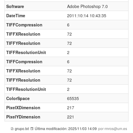
Software
Adobe Photoshop 7.0
DateTime
2011:10:14 10:43:35
TIFFCompression
6
TIFFXResolution
72
TIFFYResolution
72
TIFFResolutionUnit
2
TIFFCompression
6
TIFFXResolution
72
TIFFYResolution
72
TIFFResolutionUnit
2
ColorSpace
65535
PixelXDimension
217
PixelYDimension
221
grupo.txt
Última modificación:
2025/11/03 14:09
por rmros@um.es