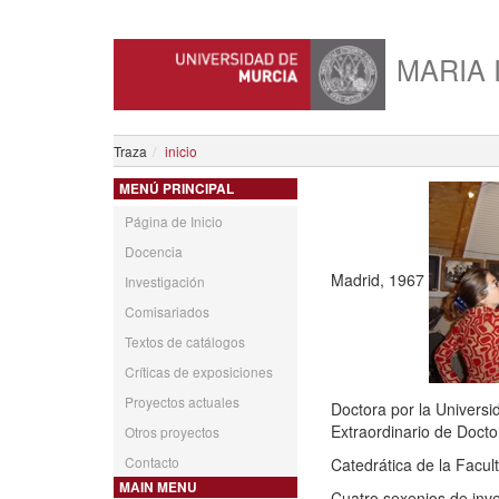
MARIA 
Traza
inicio
MENÚ PRINCIPAL
Página de Inicio
Docencia
Madrid, 1967
Investigación
Comisariados
Textos de catálogos
Críticas de exposiciones
Proyectos actuales
Doctora por la Universi
Extraordinario de Docto
Otros proyectos
Contacto
Catedrática de la Facul
MAIN MENU
Cuatro sexenios de inve