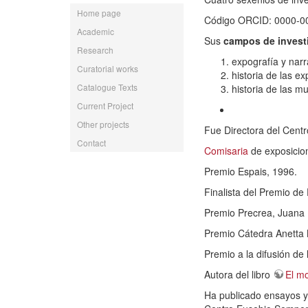
Home page
Código ORCID: 0000-0
Academic
Sus
campos de invest
Research
expografía y nar
Curatorial works
historia de las e
Catalogue Texts
historia de las 
Current Project
Other projects
Fue Directora del Centr
Contact
Comisaria
de exposicio
Premio Espais, 1996.
Finalista del Premio de
Premio Precrea, Juana 
Premio Cátedra Anetta 
Premio a la difusión de
Autora del libro
El mo
Ha publicado ensayos y