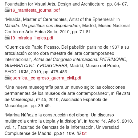
Foundation for Visual Arts, Design and Architecture, pp. 64- 67.
16_manifesta_journal.pdf
“Miralda, Master of Ceremonies, Artist of the Ephemeral” in
Miralda. De gustibus non disputandum
, Madrid, Museo Nacional
Centro de Arte Reina Sofía, 2010, pp. 71-81.
19_miralda_ingles.pdf
“Guernica de Pablo Picasso. Del pabellón parisino de 1937 a su
articulación como obra maestra del arte contemporáneo
internacional”,
Actas del Congreso Internacional PATRIMONIO,
GUERRA CIVIL Y POSGUERRA
, Madrid, Museo del Prado,
SECC, UCM, 2010, pp. 475-486.
guernica._congreso_guerra_civil.pdf
“Una nueva museografía para un nuevo siglo: las colecciones
permanentes de los museos de arte contemporáneo”, in
Revista
de Museología
, nº 45, 2010, Asociación Española de
Museólogos, pp. 39-49.
“Marina Núñez o la construcción del cíborg. Un discurso
multimedia entre la utopía y la distopía”, in
Icono 14
, Año 9, 2010,
vol. 1, Facultad de Ciencias de la Información, Universidad
Complutense de Madrid, pp.91-109.
txt