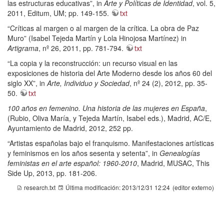
las estructuras educativas”, in
Arte y Políticas de Identidad
, vol. 5,
2011, Editum, UM; pp. 149-155.
txt
“Críticas al margen o al margen de la crítica. La obra de Paz
Muro” (Isabel Tejeda Martín y Lola Hinojosa Martínez) in
Artigrama
, nº 26, 2011, pp. 781-794.
txt
“La copia y la reconstrucción: un recurso visual en las
exposiciones de historia del Arte Moderno desde los años 60 del
siglo XX”, in
Arte, Individuo y Sociedad
, nº 24 (2), 2012, pp. 35-
50.
txt
100 años en femenino. Una historia de las mujeres en España
,
(Rubio, Oliva María, y Tejeda Martín, Isabel eds.), Madrid, AC/E,
Ayuntamiento de Madrid, 2012, 252 pp.
“Artistas españolas bajo el franquismo. Manifestaciones artísticas
y feminismos en los años sesenta y setenta”, in
Genealogías
feministas en el arte español: 1960-2010
, Madrid, MUSAC, This
Side Up, 2013, pp. 181-206.
research.txt
Última modificación:
2013/12/31 12:24
(editor externo)