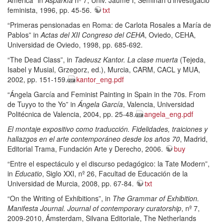
América” in
Asparkía
nº 7, Univ. Jaume I, Seminari d’investigació
feminista, 1996, pp. 45-56.
txt
“Primeras pensionadas en Roma: de Carlota Rosales a María de
Pablos” in
Actas del XII Congreso del CEHA
, Oviedo, CEHA,
Universidad de Oviedo, 1998, pp. 685-692.
“The Dead Class”, in
Tadeusz Kantor. La clase muerta
(Tejeda,
Isabel y Musial, Grzegorz, ed.), Murcia, CARM, CACL y MUA,
2002, pp. 151-159.
kantor_eng.pdf
“Ángela García and Feminist Painting in Spain in the 70s. From
de Tuyyo to the Yo” in
Ángela García
, Valencia, Universidad
Politécnica de Valencia, 2004, pp. 25-48.
angela_eng.pdf
El montaje expositivo como traducción. Fidelidades, traiciones y
hallazgos en el arte contemporáneo desde los años 70
, Madrid,
Editorial Trama, Fundación Arte y Derecho, 2006.
buy
“Entre el espectáculo y el discurso pedagógico: la Tate Modern”,
in
Educatio
, Siglo XXI, nº 26, Facultad de Educación de la
Universidad de Murcia, 2008, pp. 67-84.
txt
“On the Writing of Exhibitions”, in
The Grammar of Exhibition.
Manifesta Journal. Journal of contemporary curatorship
, nº 7,
2009-2010, Ámsterdam, Silvana Editoriale, The Netherlands