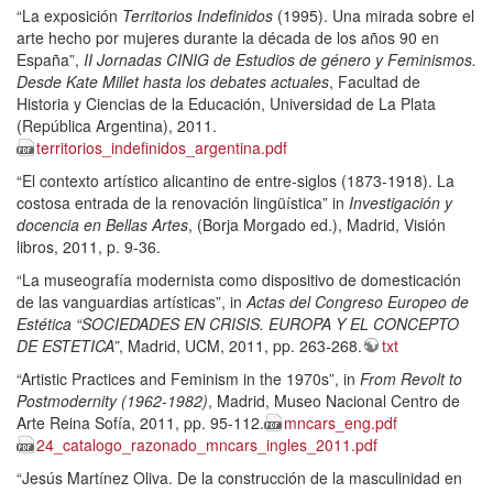
“La exposición
Territorios Indefinidos
(1995). Una mirada sobre el
arte hecho por mujeres durante la década de los años 90 en
España”,
II Jornadas CINIG de Estudios de género y Feminismos.
Desde Kate Millet hasta los debates actuales
, Facultad de
Historia y Ciencias de la Educación, Universidad de La Plata
(República Argentina), 2011.
territorios_indefinidos_argentina.pdf
“El contexto artístico alicantino de entre-siglos (1873-1918). La
costosa entrada de la renovación lingüística” in
Investigación y
docencia en Bellas Artes
, (Borja Morgado ed.), Madrid, Visión
libros, 2011, p. 9-36.
“La museografía modernista como dispositivo de domesticación
de las vanguardias artísticas”, in
Actas del Congreso Europeo de
Estética “SOCIEDADES EN CRISIS. EUROPA Y EL CONCEPTO
DE ESTETICA”
, Madrid, UCM, 2011, pp. 263-268.
txt
“Artistic Practices and Feminism in the 1970s”, in
From Revolt to
Postmodernity (1962-1982)
, Madrid, Museo Nacional Centro de
Arte Reina Sofía, 2011, pp. 95-112.
mncars_eng.pdf
24_catalogo_razonado_mncars_ingles_2011.pdf
“Jesús Martínez Oliva. De la construcción de la masculinidad en