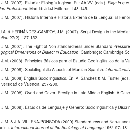
 (2007). Estudiar Filología Inglesa. En: AA.VV. (eds.),
Elige lo qu
ión Profesional
. Madrid: JdeJ Editores, 143-145.
 (2007). Historia Interna e Historia Externa de la Lengua: El Fenó
A. & HERNÁNDEZ-CAMPOY, J.M. (2007). Script Design in the Media: R
tion
27(2): 127-152.
. (2007). The Fight of Non-standardness under Standard Pressures
agogical Dimensions of Dialect in Education
. Cambridge: Cambridge Sch
 (2008). Principios Básicos para el Estudio Geolingüístico de la Va
. (2008). Sociolinguistic Aspects of Murcian Spanish.
International
 (2008) English Sociolinguistics. En: A. Sánchez & M. Fuster (eds.
niversidad de Valencia, 257-288.
 (2008). Overt and Covert Prestige in Late Middle English: A Case 
 (2009). Estudios de Lenguaje y Género: Sociolingüística y Discri
. & J.A. VILLENA-PONSODA (2009) Standardness and Non-standardness 
anish.
International Journal of the Sociology of Language
196/197: 181