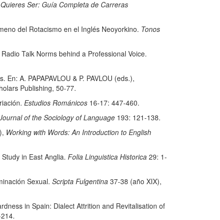
e Quieres Ser: Guía Completa de Carreras
meno del Rotacismo en el Inglés Neoyorkino.
Tonos
adio Talk Norms behind a Professional Voice.
. En: A. PAPAPAVLOU & P. PAVLOU (eds.),
olars Publishing, 50-77.
riación.
Estudios Románicos
16-17: 447-460.
 Journal of the Sociology of Language
193: 121-138.
),
Working with Words: An Introduction to English
Study in East Anglia.
Folia Linguistica Historica
29: 1-
minación Sexual.
Scripta Fulgentina
37-38 (año XIX),
in Spain: Dialect Attrition and Revitalisation of
-214.