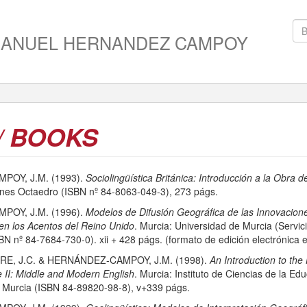
MANUEL HERNANDEZ CAMPOY
/ BOOKS
OY, J.M. (1993).
Sociolingüística Británica: Introducción a la Obra de
ones Octaedro (ISBN nº 84-8063-049-3), 273 págs.
OY, J.M. (1996).
Modelos de Difusión Geográfica de las Innovacion
 en los Acentos del Reino Unido
. Murcia: Universidad de Murcia (Servic
BN nº 84-7684-730-0). xii + 428 págs. (formato de edición electrónic
E, J.C. & HERNÁNDEZ-CAMPOY, J.M. (1998).
An Introduction to the 
 II: Middle and Modern English
. Murcia: Instituto de Ciencias de la Ed
e Murcia (ISBN 84-89820-98-8), v+339 págs.