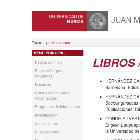
JUAN 
Traza
publicaciones
MENÚ PRINCIPAL
LIBROS 
Página de Inicio
Puestos/Cargos
Ocupados
HERNÁNDEZ CAMP
Docencia
Barcelona: Edici
Cursos y Seminarios
HERNÁNDEZ CAMP
Organizados
Sociolingüísticas
Programas de Intercambio
Publicaciones; IS
Investigación
CONDE-SILVESTR
Asociaciones
English Language
la Universidad d
Publicaciones