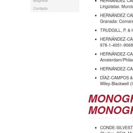
HERNÁNDEZ CAMP
Biografía
Lingüistas
. Murci
Contacto
HERNÁNDEZ CAMP
Granada: Comares
TRUDGILL, P. &
HERNÁNDEZ-CAMP
978-1-4051-9068-
HERNÁNDEZ-CAMP
Amsterdam/Philad
HERNÁNDEZ-CAMP
DÍAZ-CAMPOS &
Wiley-Blackwell 
MONOGR
MONOG
CONDE-SILVESTR