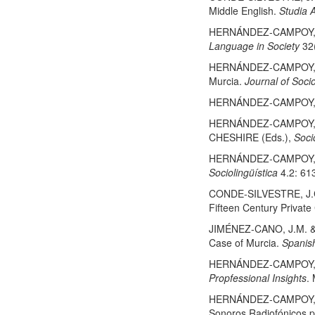
Middle English.
Studia 
HERNÁNDEZ-CAMPOY, J.M
Language in Society
32(
HERNÁNDEZ-CAMPOY, J.M.
Murcia.
Journal of Socio
HERNÁNDEZ-CAMPOY, J.M.
HERNÁNDEZ-CAMPOY, J.M
CHESHIRE (Eds.),
Soci
HERNÁNDEZ-CAMPOY, J.M.
Sociolingüística
4.2: 61
CONDE-SILVESTRE, J.C. 
Fifteen Century Privat
JIMÉNEZ-CANO, J.M. & 
Case of Murcia.
Spanish
HERNÁNDEZ-CAMPOY, J.M
Propfessional Insights
.
HERNÁNDEZ-CAMPOY, J.M.
Sonoros Radiofónicos p