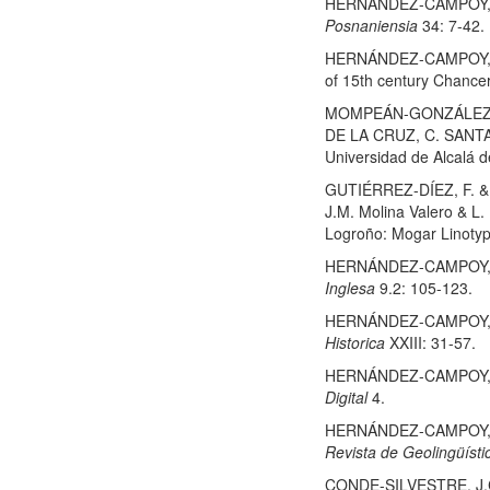
HERNÁNDEZ-CAMPOY, J.M. 
Posnaniensia
34: 7-42.
HERNÁNDEZ-CAMPOY, J.M.
of 15th century Chance
MOMPEÁN-GONZÁLEZ, J.A
DE LA CRUZ, C. SANT
Universidad de Alcalá 
GUTIÉRREZ-DÍEZ, F. & 
J.M. Molina Valero & L.
Logroño: Mogar Linotyp
HERNÁNDEZ-CAMPOY, J.M
Inglesa
9.2: 105-123.
HERNÁNDEZ-CAMPOY, J.M
Historica
XXIII: 31-57.
HERNÁNDEZ-CAMPOY, J.M. 
Digital
4.
HERNÁNDEZ-CAMPOY, J.M.
Revista de Geolingüístic
CONDE-SILVESTRE, J.C. 