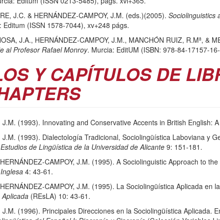
urcia: Editum (ISSN 0213-5485), págs. xvi+365.
E, J.C. & HERNÁNDEZ-CAMPOY, J.M. (eds.)(2005).
Sociolinguistics
a: Editum (ISSN 1578-7044), xv+248 págs.
OSA, J.A., HERNÁNDEZ-CAMPOY, J.M., MANCHÓN RUIZ, R.Mª, & MEN
e al Profesor Rafael Monroy
. Murcia: EditUM (ISBN: 978-84-17157-16-
OS Y CAPÍTULOS DE LIB
HAPTERS
 (1993). Innovating and Conservative Accents in British English: A B
(1993). Dialectología Tradicional, Sociolingüística Laboviana y Geol
.
Estudios de Lingüística de la Universidad de Alicante
9: 151-181.
RNÁNDEZ-CAMPOY, J.M. (1995). A Sociolinguistic Approach to the St
 Inglesa
4: 43-61.
RNÁNDEZ-CAMPOY, J.M. (1995). La Sociolingüística Aplicada en la L
 Aplicada
(REsLA) 10: 43-61.
. (1996). Principales Direcciones en la Sociolingüística Aplicada