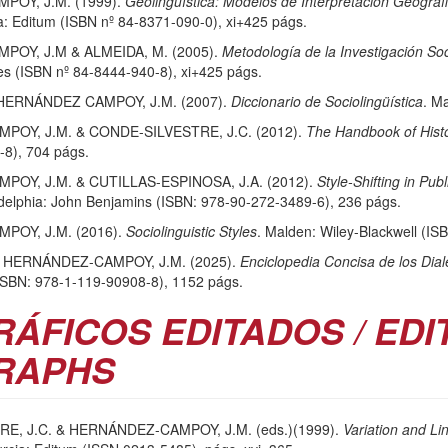
OY, J.M. (1999).
Geolingüística: Modelos de Interpretación Geográf
a: Editum (ISBN nº 84-8371-090-0), xi+425 págs.
OY, J.M & ALMEIDA, M. (2005).
Metodología de la Investigación Soc
 (ISBN nº 84-8444-940-8), xi+425 págs.
 HERNÁNDEZ CAMPOY, J.M. (2007).
Diccionario de Sociolingüística
. M
OY, J.M. & CONDE-SILVESTRE, J.C. (2012).
The Handbook of Histor
8), 704 págs.
OY, J.M. & CUTILLAS-ESPINOSA, J.A. (2012).
Style-Shifting in Pub
elphia: John Benjamins (ISBN: 978-90-272-3489-6), 236 págs.
OY, J.M. (2016).
Sociolinguistic Styles
. Malden: Wiley-Blackwell (I
 HERNÁNDEZ-CAMPOY, J.M. (2025).
Enciclopedia Concisa de los Dia
(ISBN: 978-1-119-90908-8), 1152 págs.
ÁFICOS EDITADOS / EDI
RAPHS
E, J.C. & HERNÁNDEZ-CAMPOY, J.M. (eds.)(1999).
Variation and Li