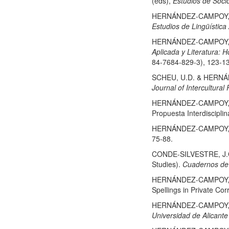
(eds),
Estudios de Socio
HERNÁNDEZ-CAMPOY, J.M
Estudios de Lingüística
HERNÁNDEZ-CAMPOY, J.M.
Aplicada y Literatura:
84-7684-829-3), 123-1
SCHEU, U.D. & HERNÁND
Journal of Intercultural 
HERNÁNDEZ-CAMPOY, J.M.
Propuesta Interdisciplin
HERNÁNDEZ-CAMPOY, J.M
75-88.
CONDE-SILVESTRE, J.C. 
Studies).
Cuadernos de 
HERNÁNDEZ-CAMPOY, J.M.
Spellings in Private C
HERNÁNDEZ-CAMPOY, J.M
Universidad de Alicante