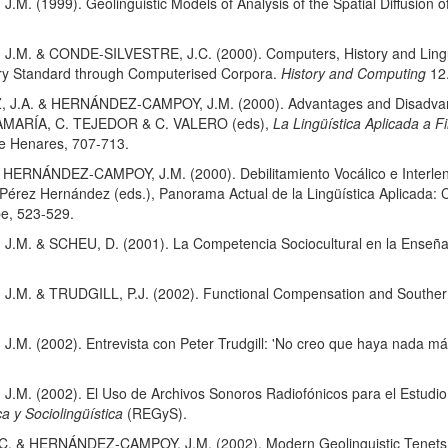
(1999). Geolinguistic Models of Analysis of the Spatial Diffusion of 
 & CONDE-SILVESTRE, J.C. (2000). Computers, History and Linguistic
ry Standard through Computerised Corpora.
History and Computing
12.
. & HERNÁNDEZ-CAMPOY, J.M. (2000). Advantages and Disadvantage
AMARÍA, C. TEJEDOR & C. VALERO (eds),
La Lingüística Aplicada a F
de Henares, 707-713.
HERNÁNDEZ-CAMPOY, J.M. (2000). Debilitamiento Vocálico e Interlen
 Pérez Hernández (eds.), Panorama Actual de la Lingüística Aplicada:
e, 523-529.
. & SCHEU, D. (2001). La Competencia Sociocultural en la Enseña
. & TRUDGILL, P.J. (2002). Functional Compensation and Southern 
(2002). Entrevista con Peter Trudgill: 'No creo que haya nada más es
 (2002). El Uso de Archivos Sonoros Radiofónicos para el Estudio d
a y Sociolingüística
(REGyS).
& HERNÁNDEZ-CAMPOY, J.M. (2002). Modern Geolinguistic Tenets and t