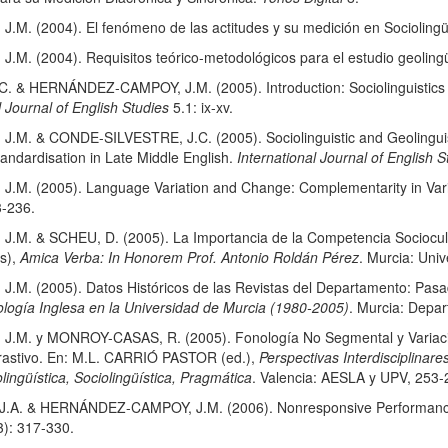
 (2004). El fenómeno de las actitudes y su medición en Sociolingü
 (2004). Requisitos teórico-metodológicos para el estudio geolingüí
& HERNÁNDEZ-CAMPOY, J.M. (2005). Introduction: Sociolinguistics an
l Journal of English Studies
5.1: ix-xv.
 & CONDE-SILVESTRE, J.C. (2005). Sociolinguistic and Geolinguistic A
tandardisation in Late Middle English.
International Journal of English S
 (2005). Language Variation and Change: Complementarity in Variati
3-236.
. & SCHEU, D. (2005). La Importancia de la Competencia Sociocultur
ds),
Amica Verba: In Honorem Prof. Antonio Roldán Pérez
. Murcia: Uni
 (2005). Datos Históricos de las Revistas del Departamento: Pasado
logía Inglesa en la Universidad de Murcia (1980-2005)
. Murcia: Depar
. y MONROY-CASAS, R. (2005). Fonología No Segmental y Variación 
ntrastivo. En: M.L. CARRIÓ PASTOR (ed.),
Perspectivas Interdisciplinares
olingüística, Sociolingüística, Pragmática
. Valencia: AESLA y UPV, 253-
A. & HERNÁNDEZ-CAMPOY, J.M. (2006). Nonresponsive Performance 
): 317-330.