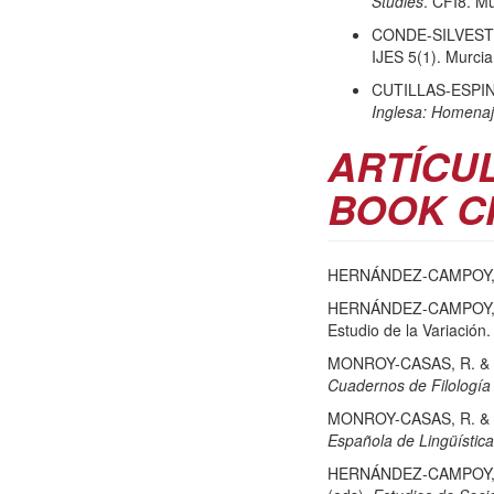
Studies
. CFI8. M
CONDE-SILVESTR
IJES 5(1). Murci
CUTILLAS-ESPIN
Inglesa: Homenaj
ARTÍCUL
BOOK C
HERNÁNDEZ-CAMPOY, J.M.
HERNÁNDEZ-CAMPOY, J.M. 
Estudio de la Variación
MONROY-CASAS, R. & HE
Cuadernos de Filología
MONROY-CASAS, R. & HE
Española de Lingüística
HERNÁNDEZ-CAMPOY, J.M