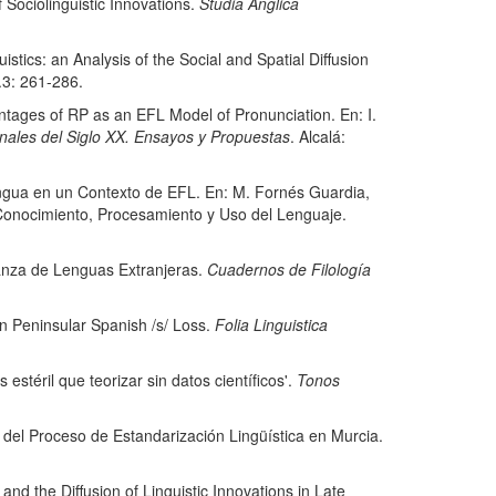
Sociolinguistic Innovations.
Studia Anglica
s: an Analysis of the Social and Spatial Diffusion
3: 261-286.
s of RP as an EFL Model of Pronunciation. En: I.
inales del Siglo XX. Ensayos y Propuestas
. Alcalá:
gua en un Contexto de EFL. En: M. Fornés Guardia,
 Conocimiento, Procesamiento y Uso del Lenguaje.
nza de Lenguas Extranjeras.
Cuadernos de Filología
Peninsular Spanish /s/ Loss.
Folia Linguistica
téril que teorizar sin datos científicos'.
Tonos
el Proceso de Estandarización Lingüística en Murcia.
he Diffusion of Linguistic Innovations in Late