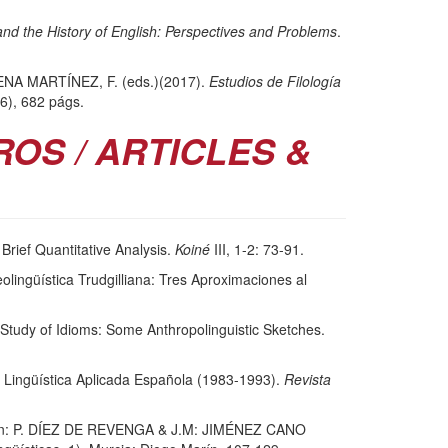
 and the History of English: Perspectives and Problems
.
A MARTÍNEZ, F. (eds.)(2017).
Estudios de Filología
6), 682 págs.
ROS / ARTICLES &
rief Quantitative Analysis.
Koiné
III, 1-2: 73-91.
ingüística Trudgilliana: Tres Aproximaciones al
udy of Idioms: Some Anthropolinguistic Sketches.
ingüística Aplicada Española (1983-1993).
Revista
. En: P. DÍEZ DE REVENGA & J.M: JIMÉNEZ CANO