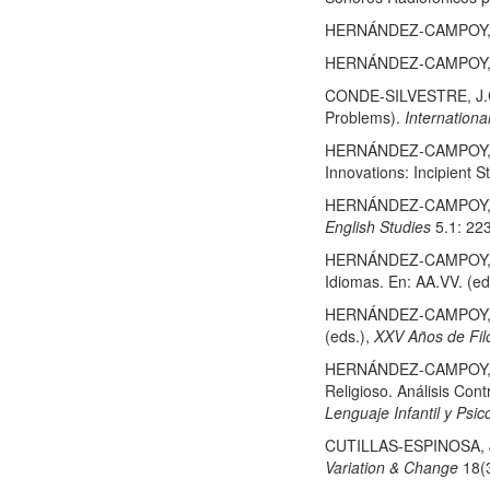
HERNÁNDEZ-CAMPOY, J.M.
HERNÁNDEZ-CAMPOY, J.M.
CONDE-SILVESTRE, J.C. 
Problems).
Internationa
HERNÁNDEZ-CAMPOY, J.M.
Innovations: Incipient S
HERNÁNDEZ-CAMPOY, J.M.
English Studies
5.1: 22
HERNÁNDEZ-CAMPOY, J.M
Idiomas. En: AA.VV. (e
HERNÁNDEZ-CAMPOY, J.M.
(eds.),
XXV Años de Filo
HERNÁNDEZ-CAMPOY, J.M
Religioso. Análisis Co
Lenguaje Infantil y Psic
CUTILLAS-ESPINOSA, J.
Variation & Change
18(3