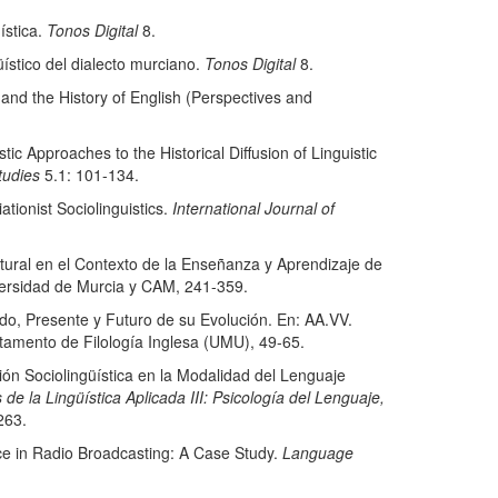
ística.
Tonos Digital
8.
stico del dialecto murciano.
Tonos Digital
8.
d the History of English (Perspectives and
pproaches to the Historical Diffusion of Linguistic
tudies
5.1: 101-134.
onist Sociolinguistics.
International Journal of
al en el Contexto de la Enseñanza y Aprendizaje de
versidad de Murcia y CAM, 241-359.
, Presente y Futuro de su Evolución. En: AA.VV.
tamento de Filología Inglesa (UMU), 49-65.
Sociolingüística en la Modalidad del Lenguaje
 de la Lingüística Aplicada III: Psicología del Lenguaje,
263.
in Radio Broadcasting: A Case Study.
Language