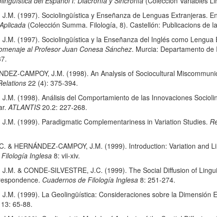
lingüística del Español I: Diacronía y Sincronía
(Colección Variables Li
. (1997). Sociolingüística y Enseñanza de Lenguas Extranjeras. En
 Aplicada
(Colección Summa. Filología, 8). Castellón: Publicacions de 
 (1997). Sociolingüística y la Enseñanza del Inglés como Lengua Ex
 Homenaje al Profesor Juan Conesa Sánchez
. Murcia: Departamento de F
37.
EZ-CAMPOY, J.M. (1998). An Analysis of Sociocultural Miscommunic
Relations
22 (4): 375-394.
 (1998). Análisis del Comportamiento de las Innovaciones Sociolingü
ar.
ATLANTIS
20.2: 227-268.
. (1999). Paradigmatic Complementariness in Variation Studies.
Re
& HERNÁNDEZ-CAMPOY, J.M. (1999). Introduction: Variation and Ling
Filología Inglesa
8: vii-xiv.
 & CONDE-SILVESTRE, J.C. (1999). The Social Diffusion of Linguist
orrespondence.
Cuadernos de Filología Inglesa
8: 251-274.
. (1999). La Geolingüística: Consideraciones sobre la Dimensión E
13: 65-88.