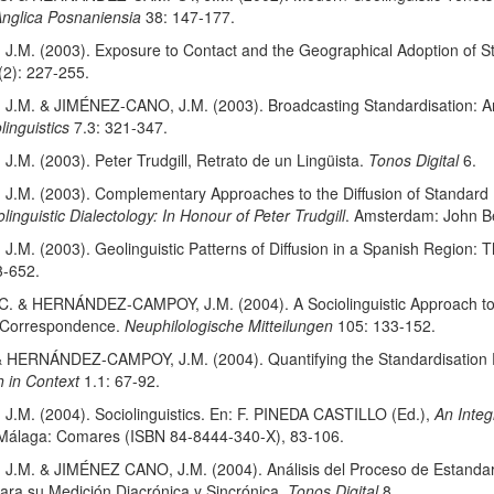
Anglica Posnaniensia
38: 147-177.
. (2003). Exposure to Contact and the Geographical Adoption of S
2): 227-255.
 & JIMÉNEZ-CANO, J.M. (2003). Broadcasting Standardisation: An Ana
linguistics
7.3: 321-347.
 (2003). Peter Trudgill, Retrato de un Lingüista.
Tonos Digital
6.
. (2003). Complementary Approaches to the Diffusion of Standard Fe
olinguistic Dialectology: In Honour of Peter Trudgill
. Amsterdam: John B
 (2003). Geolinguistic Patterns of Diffusion in a Spanish Region: Th
3-652.
& HERNÁNDEZ-CAMPOY, J.M. (2004). A Sociolinguistic Approach to the
e Correspondence.
Neuphilologische Mitteilungen
105: 133-152.
HERNÁNDEZ-CAMPOY, J.M. (2004). Quantifying the Standardisation P
 in Context
1.1: 67-92.
. (2004). Sociolinguistics. En: F. PINEDA CASTILLO (Ed.),
An Integ
 Málaga: Comares (ISBN 84-8444-340-X), 83-106.
 & JIMÉNEZ CANO, J.M. (2004). Análisis del Proceso de Estandariza
ara su Medición Diacrónica y Sincrónica.
Tonos Digital
8.