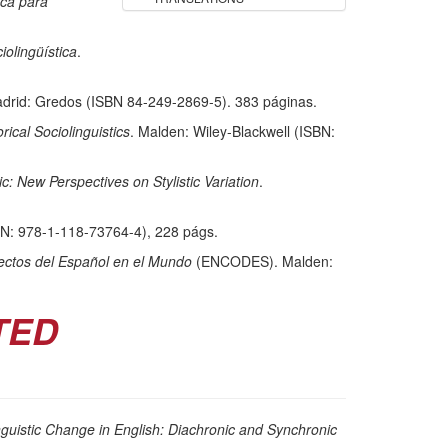
ica para
iolingüística
.
adrid: Gredos (ISBN 84-249-2869-5). 383 páginas.
ical Sociolinguistics
. Malden: Wiley-Blackwell (ISBN:
lic: New Perspectives on Stylistic Variation
.
SBN: 978-1-118-73764-4), 228 págs.
lectos del Español en el Mundo
(ENCODES). Malden:
TED
nguistic Change in English: Diachronic and Synchronic