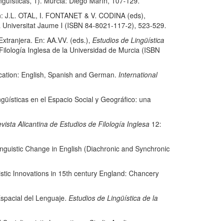
ngüísticas, 1). Murcia: Diego Marín, 107-129.
: J.L. OTAL, I. FONTANET & V. CODINA (eds),
la Universitat Jaume I (ISBN 84-8021-117-2), 523-529.
tranjera. En: AA.VV. (eds.),
Estudios de Lingüística
ilología Inglesa de la Universidad de Murcia (ISBN
ation: English, Spanish and German.
International
ísticas en el Espacio Social y Geográfico: una
vista Alicantina de Estudios de Filología Inglesa
12:
uistic Change in English (Diachronic and Synchronic
ic Innovations in 15th century England: Chancery
spacial del Lenguaje.
Estudios de Lingüística de la