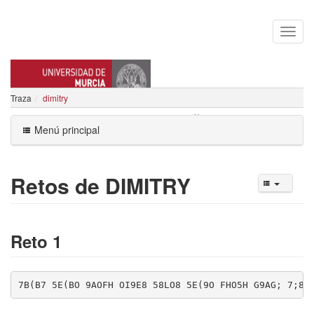
Traza
dimitry
LEANDRO MARIN MUÑOZ
Menú principal
Retos de DIMITRY
Reto 1
7B(B7 5E(BO 9AOFH OI9E8 58LO8 5E(9O FHO5H G9AG; 7;85