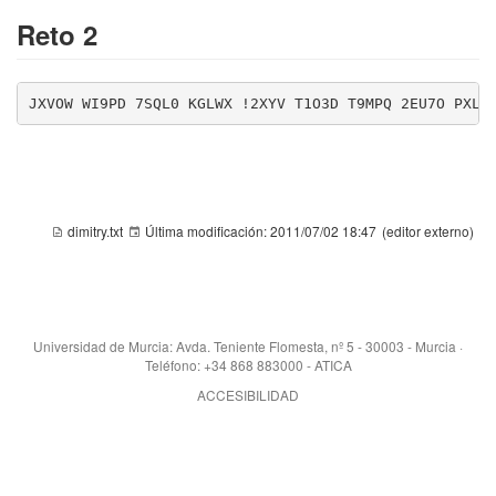
Reto 2
JXVOW WI9PD 7SQL0 KGLWX !2XYV T1O3D T9MPQ 2EU7O PXLS
dimitry.txt
Última modificación:
2011/07/02 18:47
(editor externo)
Universidad de Murcia: Avda. Teniente Flomesta, nº 5 - 30003 - Murcia ·
Teléfono: +34 868 883000 - ATICA
ACCESIBILIDAD