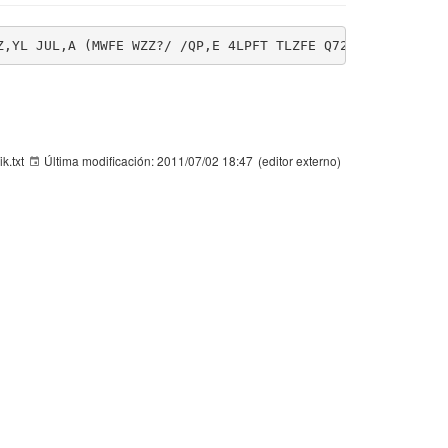
Z,YL JUL,A (MWFE WZZ?/ /QP,E 4LPFT TLZFE Q725G QW,CI 1B,
ik.txt
Última modificación:
2011/07/02 18:47
(editor externo)