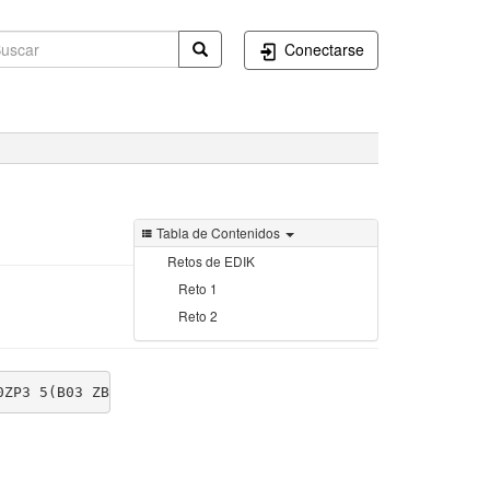
Conectarse
Tabla de Contenidos
Retos de EDIK
Reto 1
Reto 2
0ZP3 5(B03 ZB5ZY 6P8(Z P0?Z5 YZN30 2Y5K( Z)65Z N65B5 Z8(