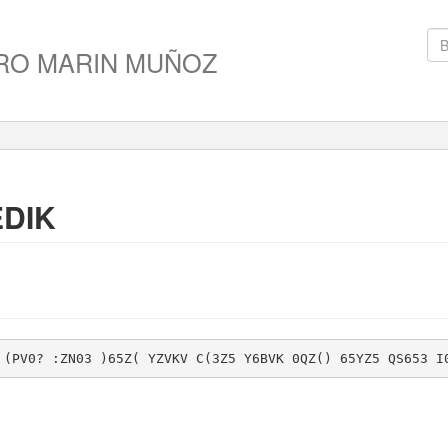
RO MARIN MUÑOZ
EDIK
 (PV0? :ZN03 )65Z( YZVKV C(3Z5 Y6BVK 0QZ() 65YZ5 QS653 I