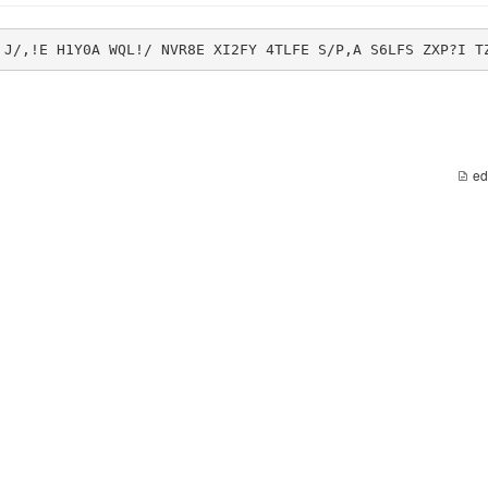
 J/,!E H1Y0A WQL!/ NVR8E XI2FY 4TLFE S/P,A S6LFS ZXP?I T
ed