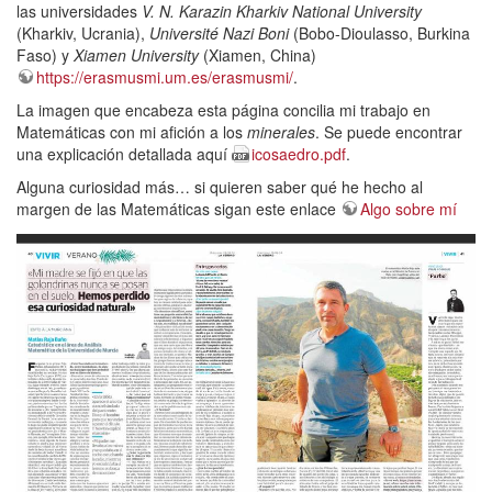
las universidades
V. N. Karazin Kharkiv National University
(Kharkiv, Ucrania),
Université Nazi Boni
(Bobo-Dioulasso, Burkina
Faso) y
Xiamen University
(Xiamen, China)
https://erasmusmi.um.es/erasmusmi/
.
La imagen que encabeza esta página concilia mi trabajo en
Matemáticas con mi afición a los
minerales
. Se puede encontrar
una explicación detallada aquí
icosaedro.pdf
.
Alguna curiosidad más… si quieren saber qué he hecho al
margen de las Matemáticas sigan este enlace
Algo sobre mí