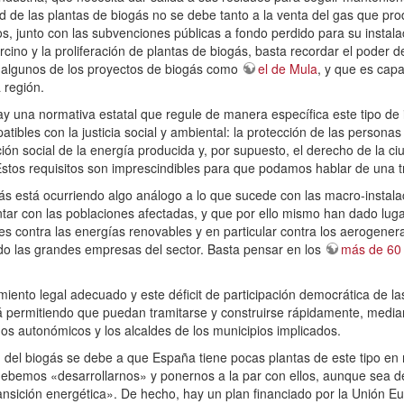
ad de las plantas de biogás no se debe tanto a la venta del gas que p
, junto con las subvenciones públicas a fondo perdido para su instalac
rcino y la proliferación de plantas de biogás, basta recordar el poder 
algunos de los proyectos de biogás como
el de Mula
, y que es capa
 región.
ay una normativa estatal que regule de manera específica este tipo d
atibles con la justicia social y ambiental: la protección de las persona
ción social de la energía producida y, por supuesto, el derecho de la 
. Estos requisitos son imprescindibles para que podamos hablar de una t
gás está ocurriendo algo análogo a lo que sucede con las macro-insta
tar con las poblaciones afectadas, y que por ello mismo han dado luga
 es contra las energías renovables y en particular contra los aerogene
do las grandes empresas del sector. Basta pensar en los
más de 60 
miento legal adecuado y este déficit de participación democrática de l
tá permitiendo que puedan tramitarse y construirse rápidamente, media
nos autonómicos y los alcaldes de los municipios implicados.
m del biogás se debe a que España tiene pocas plantas de este tipo e
ebemos «desarrollarnos» y ponernos a la par con ellos, aunque sea de
nsición energética». De hecho, hay un plan financiado por la Unión Eu