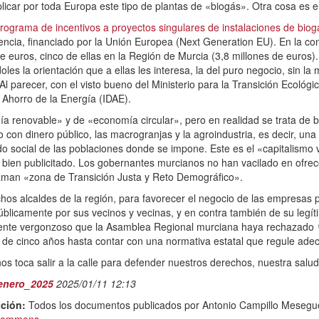
plicar por toda Europa este tipo de plantas de «biogás». Otra cosa es
rograma de incentivos a proyectos singulares de instalaciones de biog
encia, financiado por la Unión Europea (Next Generation EU). En la c
de euros, cinco de ellas en la Región de Murcia (3,8 millones de euros
es la orientación que a ellas les interesa, la del puro negocio, sin la
l parecer, con el visto bueno del Ministerio para la Transición Ecológic
y Ahorro de la Energía (IDAE).
a renovable» y de «economía circular», pero en realidad se trata de b
llo con dinero público, las macrogranjas y la agroindustria, es decir, 
ejido social de las poblaciones donde se impone. Este es el «capitalis
bien publicitado. Los gobernantes murcianos no han vacilado en ofrec
llaman «zona de Transición Justa y Reto Demográfico».
os alcaldes de la región, para favorecer el negocio de las empresas p
blicamente por sus vecinos y vecinas, y en contra también de su legít
lmente vergonzoso que la Asamblea Regional murciana haya rechazado
 de cinco años hasta contar con una normativa estatal que regule ade
os toca salir a la calle para defender nuestros derechos, nuestra salud
enero_2025
2025/01/11 12:13
ción:
Todos los documentos publicados por Antonio Campillo Mesegue