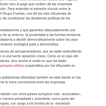
roducen sino al pago que reciben de las empresas
ión. Para entender el estrecho vínculo entre la
del Grupo Fuertes, uno de los más influyentes de
z de condicionar las decisiones políticas de los
e instalaciones y que garantice adecuadamente una
s y de su entorno, la proximidad a las fuentes emisoras
ciudadanía a decidir democráticamente sobre los usos
ransición ecológica justa y democrática.
laciones de aerogeneradores, que se están extendiendo
r a una fuerte oposición cívica. Como en el caso del
radores, sino contra el modo en que los están
parques eólicos
suspendidos por los tribunales en
as poblaciones afectadas también se está dando en las
nte la mera connivencia entre las empresas
n relación con otros países europeos más «avanzados»,
 manera precipitada y autoritaria, como parte del
ropea, con cargo a los fondos de la «transición