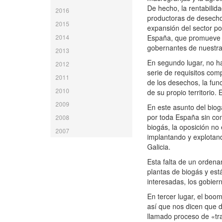
De hecho, la rentabilid
2016
productoras de desechos
2015
expansión del sector po
2014
España, que promueve 
gobernantes de nuestra
2013
En segundo lugar, no h
2012
serie de requisitos comp
2011
de los desechos, la fun
2010
de su propio territorio
2009
En este asunto del bio
por toda España sin con
2008
biogás, la oposición no
2007
implantando y explotan
Galicia.
Esta falta de un ordena
plantas de biogás y es
interesadas, los gobier
En tercer lugar, el boo
así que nos dicen que d
llamado proceso de «tra