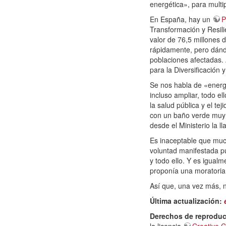
energética», para multi
En España, hay un
P
Transformación y Resili
valor de 76,5 millones 
rápidamente, pero dándol
poblaciones afectadas. A
para la Diversificación 
Se nos habla de «energí
incluso ampliar, todo e
la salud pública y el t
con un baño verde muy 
desde el Ministerio la 
Es inaceptable que much
voluntad manifestada pú
y todo ello. Y es igua
proponía una moratoria
Así que, una vez más, n
Última actualización:
Derechos de reproduc