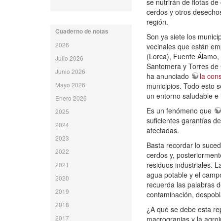
se nutrirán de flotas d
cerdos y otros desechos
región.
Cuaderno de notas
Son ya siete los munici
2026
vecinales que están em
(Lorca), Fuente Álamo, 
Julio 2026
Santomera y Torres de C
Junio 2026
ha anunciado
la con
Mayo 2026
municipios. Todo esto s
un entorno saludable e
Enero 2026
Es un fenómeno que
2025
suficientes garantías d
2024
afectadas.
2023
Basta recordar lo suce
2022
cerdos y, posteriorment
residuos industriales. 
2021
agua potable y el campo
2020
recuerda las palabras d
2019
contaminación, despobl
2018
¿A qué se debe esta rep
2017
macrogranjas y la agroi