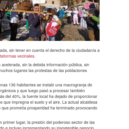
tada, sin tener en cuenta el derecho de la ciudadanía a
ataformas vecinales
.
celerada, sin la debida información pública, sin
muchos lugares las protestas de las poblaciones
nas 136 habitantes se instaló una macrogranja de
 orgánicos y que luego pasó a procesar también
ás del 40%, la fuente local ha dejado de proporcionar
 que impregna el suelo y el aire. La actual alcaldesa
ecto que prometía prosperidad ha terminado provocando
 primer lugar, la presión del poderoso sector de las
ndo e incluso incrementando su insostenible negocio.