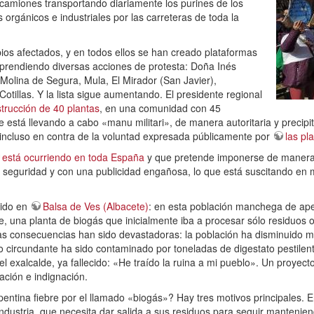
e camiones transportando diariamente los purines de los
 orgánicos e industriales por las carreteras de toda la
pios afectados, y en todos ellos se han creado plataformas
prendiendo diversas acciones de protesta: Doña Inés
Molina de Segura, Mula, El Mirador (San Javier),
otillas. Y la lista sigue aumentando. El presidente regional
strucción de 40 plantas
, en una comunidad con 45
e está llevando a cabo «manu militari», de manera autoritaria y precipi
 incluso en contra de la voluntad expresada públicamente por
las pl
está ocurriendo en toda España
y que pretende imponerse de manera a
e seguridad y con una publicidad engañosa, lo que está suscitando en 
dido en
Balsa de Ves (Albacete)
: en esta población manchega de ape
e, una planta de biogás que inicialmente iba a procesar sólo residuos
Las consecuencias han sido devastadoras: la población ha disminuido m
 circundante ha sido contaminado por toneladas de digestato pestilente
el exalcalde, ya fallecido: «He traído la ruina a mi pueblo». Un proy
ación e indignación.
entina fiebre por el llamado «biogás»? Hay tres motivos principales. En
ndustria, que necesita dar salida a sus residuos para seguir mantenie