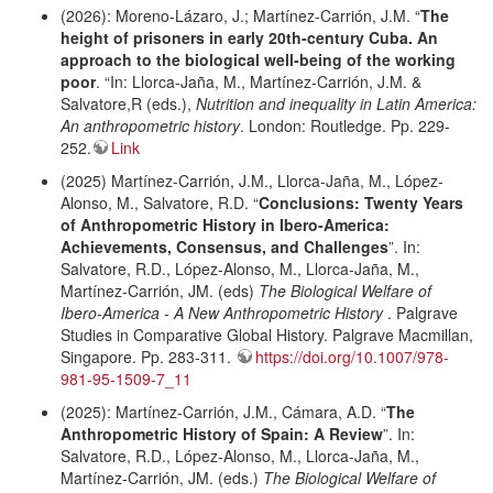
(2026): Moreno-Lázaro, J.; Martínez-Carrión, J.M. “
The
height of prisoners in early 20th-century Cuba. An
approach to the biological well-being of the working
poor
. “In: Llorca-Jaña, M., Martínez-Carrión, J.M. &
Salvatore,R (eds.),
Nutrition and inequality in Latin America:
An anthropometric history
. London: Routledge. Pp. 229-
252.
Link
(2025) Martínez-Carrión, J.M., Llorca-Jaña, M., López-
Alonso, M., Salvatore, R.D. “
Conclusions: Twenty Years
of Anthropometric History in Ibero-America:
Achievements, Consensus, and Challenges
”. In:
Salvatore, R.D., López-Alonso, M., Llorca-Jaña, M.,
Martínez-Carrión, JM. (eds)
The Biological Welfare of
Ibero-America - A New Anthropometric History
. Palgrave
Studies in Comparative Global History. Palgrave Macmillan,
Singapore. Pp. 283-311.
https://doi.org/10.1007/978-
981-95-1509-7_11
(2025): Martínez-Carrión, J.M., Cámara, A.D. “
The
Anthropometric History of Spain: A Review
”. In:
Salvatore, R.D., López-Alonso, M., Llorca-Jaña, M.,
Martínez-Carrión, JM. (eds.)
The Biological Welfare of