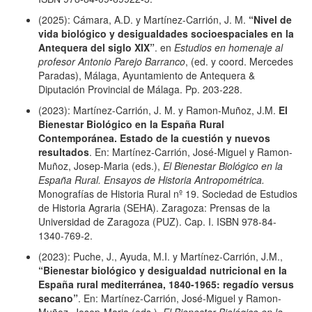
(2025): Cámara, A.D. y Martínez-Carrión, J. M.
“Nivel de
vida biológico y desigualdades socioespaciales en la
Antequera del siglo XIX”
. en
Estudios en homenaje al
profesor Antonio Parejo Barranco
, (ed. y coord. Mercedes
Paradas), Málaga, Ayuntamiento de Antequera &
Diputación Provincial de Málaga. Pp. 203-228.
(2023): Martínez-Carrión, J. M. y Ramon-Muñoz, J.M.
El
Bienestar Biológico en la España Rural
Contemporánea. Estado de la cuestión y nuevos
resultados
. En: Martínez-Carrión, José-Miguel y Ramon-
Muñoz, Josep-Maria (eds.),
El Bienestar Biológico en la
España Rural. Ensayos de Historia Antropométrica.
Monografías de Historia Rural nº 19. Sociedad de Estudios
de Historia Agraria (SEHA). Zaragoza: Prensas de la
Universidad de Zaragoza (PUZ). Cap. I. ISBN 978-84-
1340-769-2.
(2023): Puche, J., Ayuda, M.I. y Martínez-Carrión, J.M.,
“Bienestar biológico y desigualdad nutricional en la
España rural mediterránea, 1840-1965: regadío versus
secano”
. En: Martínez-Carrión, José-Miguel y Ramon-
Muñoz, Josep-Maria (eds.),
El Bienestar Biológico en la