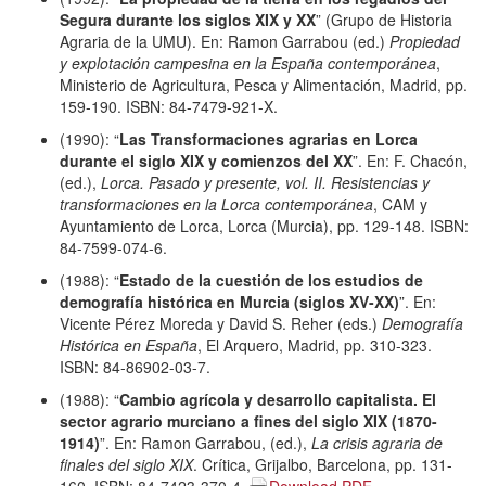
Segura durante los siglos XIX y XX
” (Grupo de Historia
Agraria de la UMU). En: Ramon Garrabou (ed.)
Propiedad
y explotación campesina en la España contemporánea
,
Ministerio de Agricultura, Pesca y Alimentación, Madrid, pp.
159-190. ISBN: 84-7479-921-X.
(1990): “
Las Transformaciones agrarias en Lorca
durante el siglo XIX y comienzos del XX
”. En: F. Chacón,
(ed.),
Lorca. Pasado y presente, vol. II. Resistencias y
transformaciones en la Lorca contemporánea
, CAM y
Ayuntamiento de Lorca, Lorca (Murcia), pp. 129-148. ISBN:
84-7599-074-6.
(1988): “
Estado de la cuestión de los estudios de
demografía histórica en Murcia (siglos XV-XX)
”. En:
Vicente Pérez Moreda y David S. Reher (eds.)
Demografía
Histórica en España
, El Arquero, Madrid, pp. 310-323.
ISBN: 84-86902-03-7.
(1988): “
Cambio agrícola y desarrollo capitalista. El
sector agrario murciano a fines del siglo XIX (1870-
1914)
”. En: Ramon Garrabou, (ed.),
La crisis agraria de
finales del siglo XIX
. Crítica, Grijalbo, Barcelona, pp. 131-
160. ISBN: 84-7423-370-4.
Download PDF