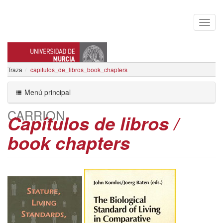
Traza
capitulos_de_libros_book_chapters
JOSE MIGUEL MARTINEZ
Menú principal
CARRION
Capítulos de libros /
book chapters