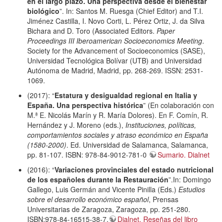
en el largo plazo. Una perspectiva desde el bienestar
biológico
”. In: Santos M. Ruesga (Chief Editor) and T.I.
Jiménez Castilla, I. Novo Corti, L. Pérez Ortiz, J. da Silva
Bichara and D. Toro (Associated Editors.
Paper
Proceedings III Iberoamerican Socioeconomics Meeting
.
Society for the Advancement of Socioeconomics (SASE),
Universidad Tecnológica Bolívar (UTB) and Universidad
Autónoma de Madrid, Madrid, pp. 268-269. ISSN: 2531-
1069.
(2017): “
Estatura y desigualdad regional en Italia y
España. Una perspectiva histórica
” (En colaboración con
M.ª E. Nicolás Marín y R. María Dolores). En F. Comín, R.
Hernández y J. Moreno (eds.),
Instituciones, políticas,
comportamientos sociales y atraso económico en España
(1580-2000)
. Ed. Universidad de Salamanca, Salamanca,
pp. 81-107. ISBN: 978-84-9012-781-0
Sumario. Dialnet
(2016): “
Variaciones provinciales del estado nutricional
de los españoles durante la Restauración
”.In: Domingo
Gallego, Luis Germán and Vicente Pinilla (Eds.)
Estudios
sobre el desarrollo económico español
, Prensas
Universitarias de Zaragoza, Zaragoza, pp. 251-280.
ISBN:978-84-16515-38-7.
Dialnet. Reseñas del libro