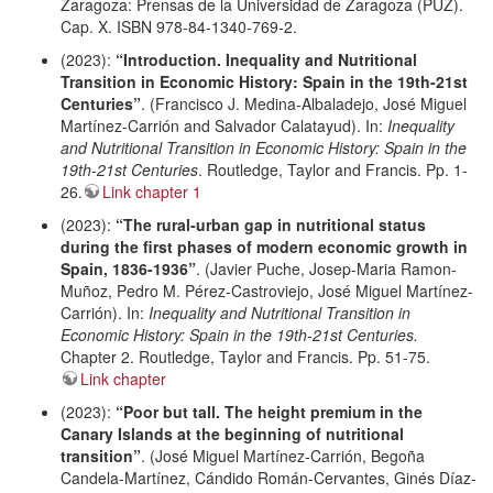
Zaragoza: Prensas de la Universidad de Zaragoza (PUZ).
Cap. X. ISBN 978-84-1340-769-2.
(2023):
“Introduction. Inequality and Nutritional
Transition in Economic History: Spain in the 19th-21st
Centuries”
. (Francisco J. Medina-Albaladejo, José Miguel
Martínez-Carrión and Salvador Calatayud). In:
Inequality
and Nutritional Transition in Economic History: Spain in the
19th-21st Centuries
. Routledge, Taylor and Francis. Pp. 1-
26.
Link chapter 1
(2023):
“The rural-urban gap in nutritional status
during the first phases of modern economic growth in
Spain, 1836-1936”
. (Javier Puche, Josep-Maria Ramon-
Muñoz, Pedro M. Pérez-Castroviejo, José Miguel Martínez-
Carrión). In:
Inequality and Nutritional Transition in
Economic History: Spain in the 19th-21st Centuries.
Chapter 2. Routledge, Taylor and Francis. Pp. 51-75.
Link chapter
(2023):
“Poor but tall. The height premium in the
Canary Islands at the beginning of nutritional
transition”
. (José Miguel Martínez-Carrión, Begoña
Candela-Martínez, Cándido Román-Cervantes, Ginés Díaz-