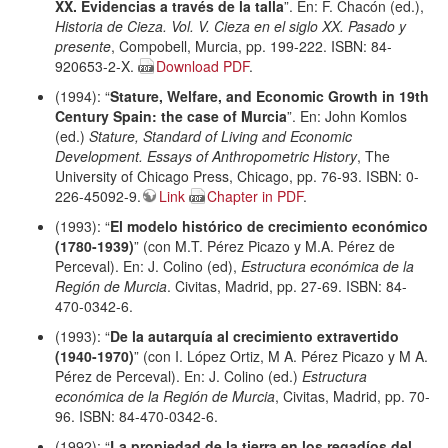
XX. Evidencias a través de la talla
”. En: F. Chacón (ed.),
Historia de Cieza. Vol. V. Cieza en el siglo XX. Pasado y
presente
, Compobell, Murcia, pp. 199-222. ISBN: 84-
920653-2-X.
Download PDF
.
(1994): “
Stature, Welfare, and Economic Growth in 19th
Century Spain: the case of Murcia
”. En: John Komlos
(ed.)
Stature, Standard of Living and Economic
Development. Essays of Anthropometric History
, The
University of Chicago Press, Chicago, pp. 76-93. ISBN: 0-
226-45092-9.
Link
Chapter in PDF
.
(1993): “
El modelo histórico de crecimiento económico
(1780-1939)
” (con M.T. Pérez Picazo y M.A. Pérez de
Perceval). En: J. Colino (ed),
Estructura económica de la
Región de Murcia
. Civitas, Madrid, pp. 27-69. ISBN: 84-
470-0342-6.
(1993): “
De la autarquía al crecimiento extravertido
(1940-1970)
” (con I. López Ortiz, M A. Pérez Picazo y M A.
Pérez de Perceval). En: J. Colino (ed.)
Estructura
económica de la Región de Murcia
, Civitas, Madrid, pp. 70-
96. ISBN: 84-470-0342-6.
(1992): “
La propiedad de la tierra en los regadíos del