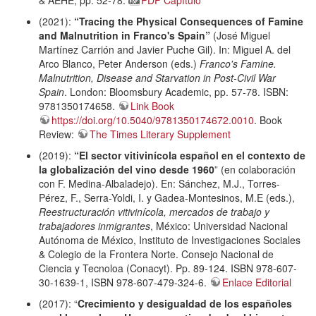
(2021):
“Tracing the Physical Consequences of Famine
and Malnutrition in Franco's Spain”
(José Miguel
Martínez Carrión and Javier Puche Gil). In: Miguel A. del
Arco Blanco, Peter Anderson (eds.)
Franco's Famine.
Malnutrition, Disease and Starvation in Post-Civil War
Spain
. London: Bloomsbury Academic, pp. 57-78. ISBN:
9781350174658.
Link Book
https://doi.org/10.5040/9781350174672.0010
. Book
Review:
The Times Literary Supplement
(2019):
“El sector vitivinícola español en el contexto de
la globalización del vino desde 1960
” (en colaboración
con F. Medina-Albaladejo). En: Sánchez, M.J., Torres-
Pérez, F., Serra-Yoldi, I. y Gadea-Montesinos, M.E (eds.),
Reestructuración vitivinícola, mercados de trabajo y
trabajadores inmigrantes
, México: Universidad Nacional
Autónoma de México, Instituto de Investigaciones Sociales
& Colegio de la Frontera Norte. Consejo Nacional de
Ciencia y Tecnoloa (Conacyt). Pp. 89-124. ISBN 978-607-
30-1639-1, ISBN 978-607-479-324-6.
Enlace Editorial
(2017): “
Crecimiento y desigualdad de los españoles