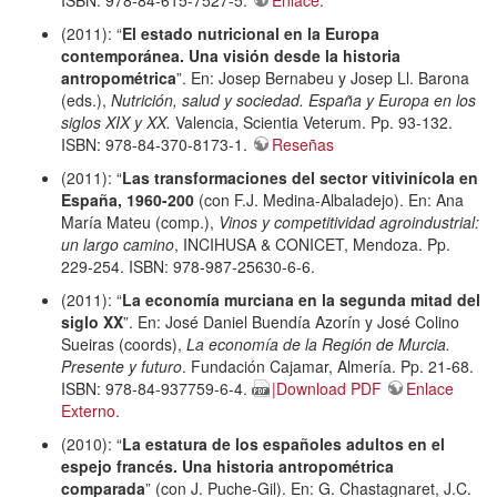
(2011): “
El estado nutricional en la Europa
contemporánea. Una visión desde la historia
antropométrica
”. En: Josep Bernabeu y Josep Ll. Barona
(eds.),
Nutrición, salud y sociedad. España y Europa en los
siglos XIX y XX.
Valencia, Scientia Veterum. Pp. 93-132.
ISBN: 978-84-370-8173-1.
Reseñas
(2011): “
Las transformaciones del sector vitivinícola en
España, 1960-200
(con F.J. Medina-Albaladejo). En: Ana
María Mateu (comp.),
Vinos y competitividad agroindustrial:
un largo camino
, INCIHUSA & CONICET, Mendoza. Pp.
229-254. ISBN: 978-987-25630-6-6.
(2011): “
La economía murciana en la segunda mitad del
siglo XX
”. En: José Daniel Buendía Azorín y José Colino
Sueiras (coords),
La economía de la Región de Murcia.
Presente y futuro
. Fundación Cajamar, Almería. Pp. 21-68.
ISBN: 978-84-937759-6-4.
|Download PDF
Enlace
Externo
.
(2010): “
La estatura de los españoles adultos en el
espejo francés. Una historia antropométrica
comparada
” (con J. Puche-Gil). En: G. Chastagnaret, J.C.