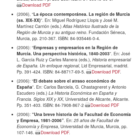
Download PDF
(2006), “
La época contemporánea. La región de Murcia
(ss. XIX-XX)
”. En: Miguel Rodríguez Llopis y José M.
Martínez Carrión (eds.)
Atlas Histórico Ilustrado de la
Región de Murcia y su antiguo reino
. Fundación Séneca,
Murcia, pp. 210-367. ISBN: 84-935446-0-4.
(2006): “
Empresas y empresarios en la Región de
Murcia. Una perspectiva histórica, 1840-2003
”. En: José
L. García Ruiz y Carles Manera (eds.),
Historia empresarial
de España. Un enfoque regional
, Lid Empresarial, madrid.
Pp. 391-424. ISBN: 84-88717-69-5.
Download PDF
.
(2006): “
El debate sobre el atraso económico de
España
”. En: Carlos Barciela, G. Chastagneret y Antonio
Escudero (eds.)
La Historia Económica en España y
Francia. Siglos XIX y XX
, Universidad de Alicante, Alicante.
Pp. 351-403. ISBN: 84-7908-867-2
Download PDF
(2006):
“Una breve historia de la Facultad de Economía
y Empresa, 1981-2006”
. En:
25 años de Facultad de
Economía y Empresa
, Universidad de Murcia, Murcia, pp.
107-146.
Download PDF
.