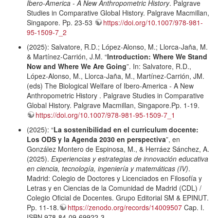
Ibero-America - A New Anthropometric History
. Palgrave
Studies in Comparative Global History. Palgrave Macmillan,
Singapore. Pp. 23-53
https://doi.org/10.1007/978-981-
95-1509-7_2
(2025): Salvatore, R.D.; López-Alonso, M.; Llorca-Jaña, M.
& Martínez-Carrión, J.M. “
Introduction: Where We Stand
Now and Where We Are Going
”. In: Salvatore, R.D.,
López-Alonso, M., Llorca-Jaña, M., Martínez-Carrión, JM.
(eds) The Biological Welfare of Ibero-America - A New
Anthropometric History . Palgrave Studies in Comparative
Global History. Palgrave Macmillan, Singapore.Pp. 1-19.
https://doi.org/10.1007/978-981-95-1509-7_1
(2025): “
La sostenibilidad en el curriculum docente:
Los ODS y la Agenda 2030 en perspectiva
”, en
González Montero de Espinosa, M., & Herráez Sánchez, A.
(2025).
Experiencias y estrategias de innovación educativa
en ciencia, tecnología, ingeniería y matemáticas (IV)
.
Madrid: Colegio de Doctores y Licenciados en Filosofía y
Letras y en Ciencias de la Comunidad de Madrid (CDL) /
Colegio Oficial de Docentes. Grupo Editorial SM & EPINUT.
Pp. 11-18.
https://zenodo.org/records/14009507
Cap. I.
ISBN 978-84-09-69922-3.