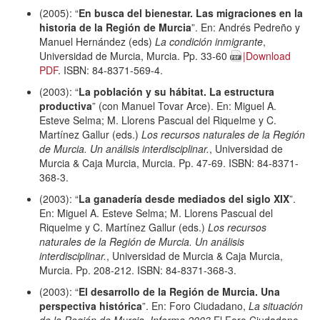
(2005): “
En busca del bienestar. Las migraciones en la
historia de la Región de Murcia
”. En: Andrés Pedreño y
Manuel Hernández (eds)
La condición inmigrante
,
Universidad de Murcia, Murcia. Pp. 33-60
|Download
PDF
. ISBN: 84-8371-569-4.
(2003): “
La población y su hábitat. La estructura
productiva
” (con Manuel Tovar Arce). En: Miguel A.
Esteve Selma; M. Llorens Pascual del Riquelme y C.
Martínez Gallur (eds.)
Los recursos naturales de la Región
de Murcia. Un análisis interdisciplinar.
, Universidad de
Murcia & Caja Murcia, Murcia. Pp. 47-69. ISBN: 84-8371-
368-3.
(2003): “
La ganadería desde mediados del siglo XIX
”.
En: Miguel A. Esteve Selma; M. Llorens Pascual del
Riquelme y C. Martínez Gallur (eds.)
Los recursos
naturales de la Región de Murcia. Un análisis
interdisciplinar.
, Universidad de Murcia & Caja Murcia,
Murcia. Pp. 208-212. ISBN: 84-8371-368-3.
(2003): “
El desarrollo de la Región de Murcia. Una
perspectiva histórica
”. En: Foro Ciudadano,
La situación
de la Región de Murcia. Informe 2003
.El Foro Ciudadano