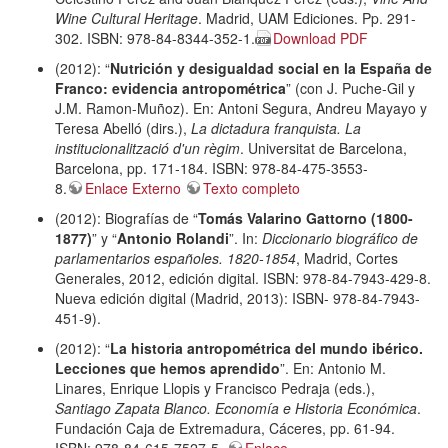
Wine Cultural Heritage
. Madrid, UAM Ediciones. Pp. 291-
302. ISBN: 978-84-8344-352-1.
Download PDF
(2012): “
Nutrición y desigualdad social en la España de
Franco: evidencia antropométrica
” (con J. Puche-Gil y
J.M. Ramon-Muñoz). En: Antoni Segura, Andreu Mayayo y
Teresa Abelló (dirs.),
La dictadura franquista. La
institucionalització d'un règim
. Universitat de Barcelona,
Barcelona, pp. 171-184. ISBN: 978-84-475-3553-
8.
Enlace Externo
Texto completo
(2012): Biografías de “
Tomás Valarino Gattorno (1800-
1877)
” y “
Antonio Rolandi
”. In:
Diccionario biográfico de
parlamentarios españoles. 1820-1854
, Madrid, Cortes
Generales, 2012, edición digital. ISBN: 978-84-7943-429-8.
Nueva edición digital (Madrid, 2013): ISBN- 978-84-7943-
451-9).
(2012): “
La historia antropométrica del mundo ibérico.
Lecciones que hemos aprendido
”. En: Antonio M.
Linares, Enrique Llopis y Francisco Pedraja (eds.),
Santiago Zapata Blanco. Economía e Historia Económica
.
Fundación Caja de Extremadura, Cáceres, pp. 61-94.
ISBN: 978-84-615-7527-5.
Enlace
.