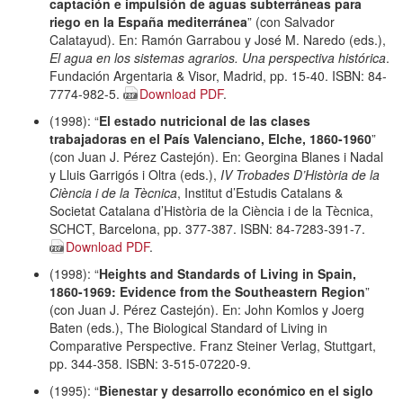
captación e impulsión de aguas subterráneas para
riego en la España mediterránea
” (con Salvador
Calatayud). En: Ramón Garrabou y José M. Naredo (eds.),
El agua en los sistemas agrarios. Una perspectiva histórica
.
Fundación Argentaria & Visor, Madrid, pp. 15-40. ISBN: 84-
7774-982-5.
Download PDF
.
(1998): “
El estado nutricional de las clases
trabajadoras en el País Valenciano, Elche, 1860-1960
”
(con Juan J. Pérez Castejón). En: Georgina Blanes i Nadal
y Lluis Garrigós i Oltra (eds.),
IV Trobades D’Història de la
Ciència i de la Tècnica
, Institut d’Estudis Catalans &
Societat Catalana d’Història de la Ciència i de la Tècnica,
SCHCT, Barcelona, pp. 377-387. ISBN: 84-7283-391-7.
Download PDF
.
(1998): “
Heights and Standards of Living in Spain,
1860-1969: Evidence from the Southeastern Region
”
(con Juan J. Pérez Castejón). En: John Komlos y Joerg
Baten (eds.), The Biological Standard of Living in
Comparative Perspective. Franz Steiner Verlag, Stuttgart,
pp. 344-358. ISBN: 3-515-07220-9.
(1995): “
Bienestar y desarrollo económico en el siglo