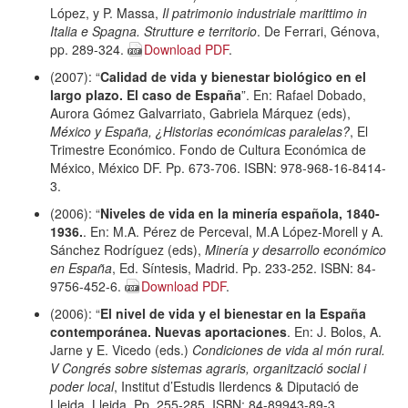
López, y P. Massa,
Il patrimonio industriale marittimo in
Italia e Spagna. Strutture e territorio
. De Ferrari, Génova,
pp. 289-324.
Download PDF
.
(2007): “
Calidad de vida y bienestar biológico en el
largo plazo. El caso de España
”. En: Rafael Dobado,
Aurora Gómez Galvarriato, Gabriela Márquez (eds),
México y España, ¿Historias económicas paralelas?
, El
Trimestre Económico. Fondo de Cultura Económica de
México, México DF. Pp. 673-706. ISBN: 978-968-16-8414-
3.
(2006): “
Niveles de vida en la minería española, 1840-
1936.
. En: M.A. Pérez de Perceval, M.A López-Morell y A.
Sánchez Rodríguez (eds),
Minería y desarrollo económico
en España
, Ed. Síntesis, Madrid. Pp. 233-252. ISBN: 84-
9756-452-6.
Download PDF
.
(2006): “
El nivel de vida y el bienestar en la España
contemporánea. Nuevas aportaciones
. En: J. Bolos, A.
Jarne y E. Vicedo (eds.)
Condiciones de vida al món rural.
V Congrés sobre sistemas agraris, organització social i
poder local
, Institut d’Estudis Ilerdencs & Diputació de
Lleida, Lleida. Pp. 255-285. ISBN: 84-89943-89-3.