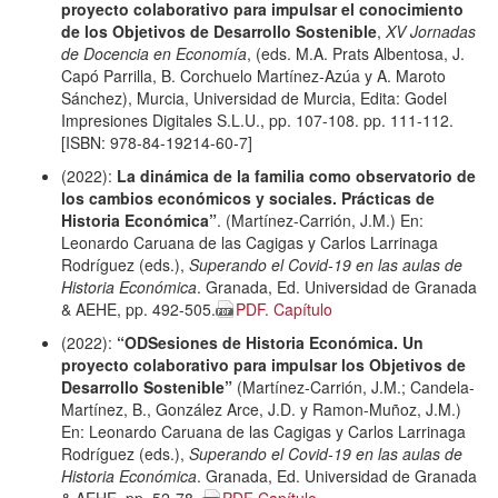
proyecto colaborativo para impulsar el conocimiento
de los Objetivos de Desarrollo Sostenible
,
XV Jornadas
de Docencia en Economía
, (eds. M.A. Prats Albentosa, J.
Capó Parrilla, B. Corchuelo Martínez-Azúa y A. Maroto
Sánchez), Murcia, Universidad de Murcia, Edita: Godel
Impresiones Digitales S.L.U., pp. 107-108. pp. 111-112.
[ISBN: 978-84-19214-60-7]
(2022):
La dinámica de la familia como observatorio de
los cambios económicos y sociales. Prácticas de
Historia Económica”
. (Martínez-Carrión, J.M.) En:
Leonardo Caruana de las Cagigas y Carlos Larrinaga
Rodríguez (eds.),
Superando el Covid-19 en las aulas de
Historia Económica
. Granada, Ed. Universidad de Granada
& AEHE, pp. 492-505.
PDF. Capítulo
(2022):
“ODSesiones de Historia Económica. Un
proyecto colaborativo para impulsar los Objetivos de
Desarrollo Sostenible”
(Martínez-Carrión, J.M.; Candela-
Martínez, B., González Arce, J.D. y Ramon-Muñoz, J.M.)
En: Leonardo Caruana de las Cagigas y Carlos Larrinaga
Rodríguez (eds.),
Superando el Covid-19 en las aulas de
Historia Económica
. Granada, Ed. Universidad de Granada
& AEHE, pp. 52-78.
PDF Capítulo