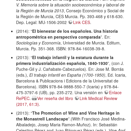
V. Memoria sobre la situación socioeconómica y laboral de
la Región de Murcia 2013
, Consejo Económico y Social de
la Región de Murcia, CES Murcia. Pp. 393-468 y 618-630.
Dep. Legal: MU-1506-2002
Link CES
.
(2014): “
El bienestar de los españoles. Una historia
antropométrica en perspectiva comparada
”. En:
Sociologías y Economía
, Universidad de Murcia. Editum,
Murcia. Pp. 351-368. ISBN: 978-84-16038-39-8.
(2013): “
El trabajo infantil y la estatura durante la
primera industrialización española, 1840-1930
”, (con J.
Puche-Gil y J. Cañabate-Cabezuelos). En: Jose M. Borrás
(eds.),
El trabajo infantil en España (1700-1950)
, Ed. Icaria,
Barcelona & Publicacions i Edicions de la Universitat de
Barcelona). ISBN 978-84-9888-550-7 (Icaria) y 978-84-
475-3797-6 (UB), pp. 235-272. Una versión en
Enlace
RePEC
.
Ver reseña del libro
Link Medical Review
(2017, 61:3)
.
(2013): “
The Promotion of Wine and Vine Heritage in
the Monastrell Landscape
”.(With Francisco José Medina-
Albaladejo, Josep Maria Ramon-Muñoz). In: Sebastián
Celestino Pérez and Juan Blánquez Pérez (eds.),
Vine And