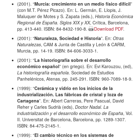
(2001). “
Murcia: crecimiento en un medio físico difícil
”
(con M.T. Pérez Picazo). En: L. Germán, E. Llopis, J.
Maluquer de Motes y S. Zapata (eds.),
Historia Económica
Regional de España. Siglos XIX y XX
, Crítica, Barcelona,
pp. 413-440. ISBN: 84-8432-190-8.
Download PDF
.
(2001): “
Naturaleza, Sociedad e Historia
”. En:
Otras
Naturalezas
, CAM & Junta de Castilla y León & CARM,
Murcia, pp. 14-19. ISBN: 84-606-3033-1.
(2001): “
La historiografía sobre el desarrollo
económico español
” (en griego). En: Evi Karouzou, (ed),
La historiografía española
. Sociedad de Estudios
Panhelénicos, Atenas, pp. 245-291. ISBN: 960-7089-18-9.
(1999): “
Cerámica y vidrio en los inicios de la
industrialización. Las fábricas de cristal y loza de
Cartagena
”. En: Albert Carreras, Pere Pascual, David
Reher y Carles Sudrià (eds),
Doctor Nadal. La
industrialización y el desarrollo económico de España
, Vol.
II. Universitat de Barcelona, Barcelona, pp. 1289-1307.
ISBN: 84-475-2145-1.
(1999): “
El cambio técnico en los sistemas de