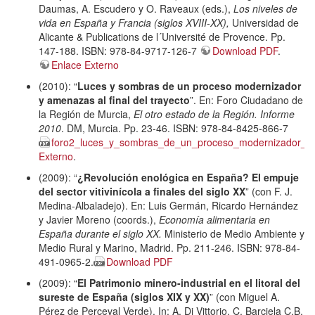
Daumas, A. Escudero y O. Raveaux (eds.),
Los niveles de
vida en España y Francia (siglos XVIII-XX),
Universidad de
Alicante & Publications de l´Université de Provence. Pp.
147-188. ISBN: 978-84-9717-126-7
Download PDF
.
Enlace Externo
(2010): “
Luces y sombras de un proceso modernizador
y amenazas al final del trayecto
”. En: Foro Ciudadano de
la Región de Murcia,
El otro estado de la Región. Informe
2010
. DM, Murcia. Pp. 23-46. ISBN: 978-84-8425-866-7
foro2_luces_y_sombras_de_un_proceso_modernizador_en
Externo
.
(2009): “
¿Revolución enológica en España? El empuje
del sector vitivinícola a finales del siglo XX
” (con F. J.
Medina-Albaladejo). En: Luis Germán, Ricardo Hernández
y Javier Moreno (coords.),
Economía alimentaria en
España durante el siglo XX.
Ministerio de Medio Ambiente y
Medio Rural y Marino, Madrid. Pp. 211-246. ISBN: 978-84-
491-0965-2.
Download PDF
(2009): “
El Patrimonio minero-industrial en el litoral del
sureste de España (siglos XIX y XX)
” (con Miguel A.
Pérez de Perceval Verde). In: A. Di Vittorio, C. Barciela C.B.