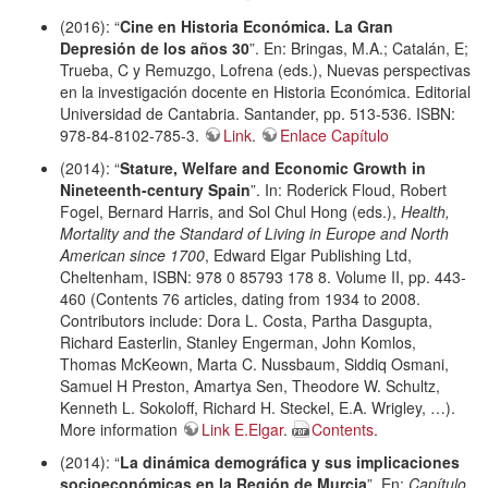
(2016): “
Cine en Historia Económica. La Gran
Depresión de los años 30
”. En: Bringas, M.A.; Catalán, E;
Trueba, C y Remuzgo, Lofrena (eds.), Nuevas perspectivas
en la investigación docente en Historia Económica. Editorial
Universidad de Cantabria. Santander, pp. 513-536. ISBN:
978-84-8102-785-3.
Link
.
Enlace Capítulo
(2014): “
Stature, Welfare and Economic Growth in
Nineteenth-century Spain
”. In: Roderick Floud, Robert
Fogel, Bernard Harris, and Sol Chul Hong (eds.),
Health,
Mortality and the Standard of Living in Europe and North
American since 1700
, Edward Elgar Publishing Ltd,
Cheltenham, ISBN: 978 0 85793 178 8. Volume II, pp. 443-
460 (Contents 76 articles, dating from 1934 to 2008.
Contributors include: Dora L. Costa, Partha Dasgupta,
Richard Easterlin, Stanley Engerman, John Komlos,
Thomas McKeown, Marta C. Nussbaum, Siddiq Osmani,
Samuel H Preston, Amartya Sen, Theodore W. Schultz,
Kenneth L. Sokoloff, Richard H. Steckel, E.A. Wrigley, …).
More information
Link E.Elgar
.
Contents
.
(2014): “
La dinámica demográfica y sus implicaciones
socioeconómicas en la Región de Murcia
”. En:
Capítulo