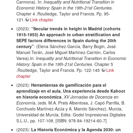
Carmona). In:
Inequality and Nutritional Transition in
Economic History: Spain in the 19th-21st Centuries
.
Chapter 4 .Routledge, Taylor and Francis. Pp. 95-
121.
Link chapter
(2023):
“Secular trends in height in Madrid (cohorts
1915-1953) An approach to urban stratification and
SEPE factors differences in Spain during the 20th
century”
. (Elena Sánchez-García, Barry Bogin, José
Manuel Terán, José Miguel Martínez-Carrión, Carlos
Varea).In:
Inequality and Nutritional Transition in Economic
History: Spain in the 19th-21st Centuries
. Chapter 5
.Routledge, Taylor and Francis. Pp. 122-145
Link
chapter
(2023):
Herramientas de gamificación para el
aprendizaje en el aula. Una experiencia desde Kahoot
en historia económica
,
XV Jornadas de Docencia en
Economía
, (eds. M.A. Prats Albentosa, J. Capó Parrilla, B.
Corchuelo Martínez-Azúa y A. Maroto Sánchez), Murcia,
Universidad de Murcia, Edita: Godel Impresiones Digitales
S.L.U., pp. 107-108. [ISBN: 978-84-19214-60-7]
(2023):
La Historia Económica y la Agenda 2030: un