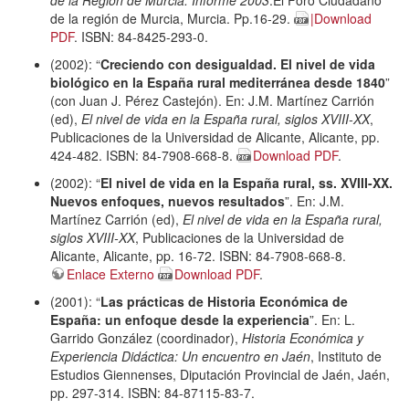
de la región de Murcia, Murcia. Pp.16-29.
|Download
PDF
. ISBN: 84-8425-293-0.
(2002): “
Creciendo con desigualdad. El nivel de vida
biológico en la España rural mediterránea desde 1840
”
(con Juan J. Pérez Castejón). En: J.M. Martínez Carrión
(ed),
El nivel de vida en la España rural, siglos XVIII-XX
,
Publicaciones de la Universidad de Alicante, Alicante, pp.
424-482. ISBN: 84-7908-668-8.
Download PDF
.
(2002): “
El nivel de vida en la España rural, ss. XVIII-XX.
Nuevos enfoques, nuevos resultados
”. En: J.M.
Martínez Carrión (ed),
El nivel de vida en la España rural,
siglos XVIII-XX
, Publicaciones de la Universidad de
Alicante, Alicante, pp. 16-72. ISBN: 84-7908-668-8.
Enlace Externo
Download PDF
.
(2001): “
Las prácticas de Historia Económica de
España: un enfoque desde la experiencia
”. En: L.
Garrido González (coordinador),
Historia Económica y
Experiencia Didáctica: Un encuentro en Jaén
, Instituto de
Estudios Giennenses, Diputación Provincial de Jaén, Jaén,
pp. 297-314. ISBN: 84-87115-83-7.