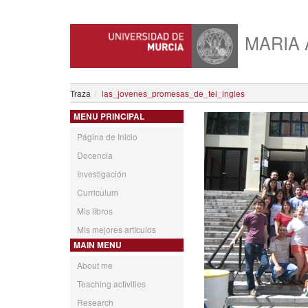
MARIA 
Traza
las_jovenes_promesas_de_tei_ingles
MENU PRINCIPAL
Página de Inicio
Docencia
Investigación
Curriculum
Mis libros
Mis mejores artículos
MAIN MENU
About me
Teaching activities
Research