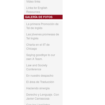
Video links
Links for English
Resources
GALERÍA DE FOTOS
La primera Promoción de
TeI de Inglés
Las jóvenes promesas de
TeI Inglés
Charla en el IIT de
Chicago
Saying goodbye to our
own A Team.
Law and Society
Conference
En nuestro despacho
El área de Traducción
Haciendo sinergia
Derecho y Lenguaje. Con
Javier Carrascosa
Con los Lingüistas