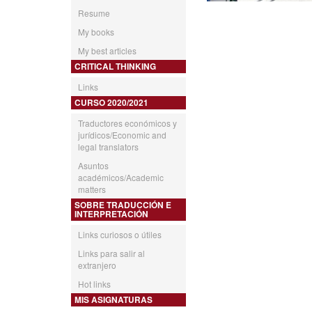
Resume
My books
My best articles
CRITICAL THINKING
Links
CURSO 2020/2021
Traductores económicos y
jurídicos/Economic and
legal translators
Asuntos
académicos/Academic
matters
SOBRE TRADUCCIÓN E
INTERPRETACIÓN
Links curiosos o útiles
Links para salir al
extranjero
Hot links
MIS ASIGNATURAS